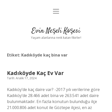
menüyü
Anasayfa
aç
Gizlilik Politikası
Evin Neşeli Köşesi
Yasal Uyarı
Yaşam alanlarına renk katan fikirler!
Hakkımızda
Etiket:
Kadıköyde kaç bina var
Kadıköyde Kaç Ev Var
Tarih: Aralık 17, 2024
Kadıköy’de kaç daire var? -2017 yılı verilerine göre
Kadıköy’de 28.466 adet bina ve 263.541 adet daire
bulunmaktadır. En fazla konutun bulunduğu ilçe
21.000.806 adet konut ile Göztepe ilçesi, en az