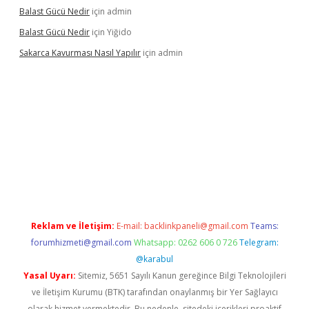
Balast Gücü Nedir
için
admin
Balast Gücü Nedir
için
Yiğido
Sakarca Kavurması Nasıl Yapılır
için
admin
ttps://www.tulipbet.online/
Reklam ve İletişim:
E-mail:
backlinkpaneli@gmail.com
Teams:
forumhizmeti@gmail.com
Whatsapp: 0262 606 0 726
Telegram:
@karabul
Yasal Uyarı:
Sitemiz, 5651 Sayılı Kanun gereğince Bilgi Teknolojileri
ve İletişim Kurumu (BTK) tarafından onaylanmış bir Yer Sağlayıcı
olarak hizmet vermektedir. Bu nedenle, sitedeki içerikleri proaktif