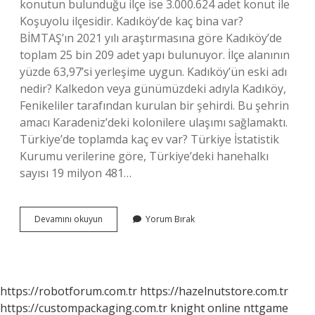
konutun bulunduğu ilçe ise 3.000.624 adet konut ile
Koşuyolu ilçesidir. Kadıköy’de kaç bina var?
BİMTAŞ’ın 2021 yılı araştırmasına göre Kadıköy’de
toplam 25 bin 209 adet yapı bulunuyor. İlçe alanının
yüzde 63,97’si yerleşime uygun. Kadıköy’ün eski adı
nedir? Kalkedon veya günümüzdeki adıyla Kadıköy,
Fenikeliler tarafından kurulan bir şehirdi. Bu şehrin
amacı Karadeniz’deki kolonilere ulaşımı sağlamaktı.
Türkiye’de toplamda kaç ev var? Türkiye İstatistik
Kurumu verilerine göre, Türkiye’deki hanehalkı
sayısı 19 milyon 481…
Kadıköyde
Devamını okuyun
Yorum Bırak
Kaç
Ev
Var
https://robotforum.com.tr
https://hazelnutstore.com.tr
https://custompackaging.com.tr
knight online
nttgame