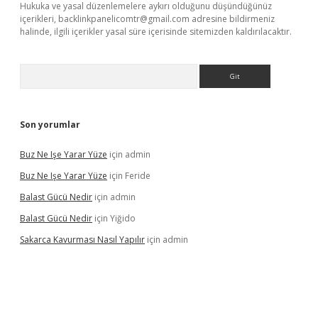
Hukuka ve yasal düzenlemelere aykırı olduğunu düşündüğünüz
içerikleri,
backlinkpanelicomtr@gmail.com
adresine bildirmeniz
halinde, ilgili içerikler yasal süre içerisinde sitemizden kaldırılacaktır.
Arama
Son yorumlar
Buz Ne Işe Yarar Yüze
için
admin
Buz Ne Işe Yarar Yüze
için
Feride
Balast Gücü Nedir
için
admin
Balast Gücü Nedir
için
Yiğido
Sakarca Kavurması Nasıl Yapılır
için
admin