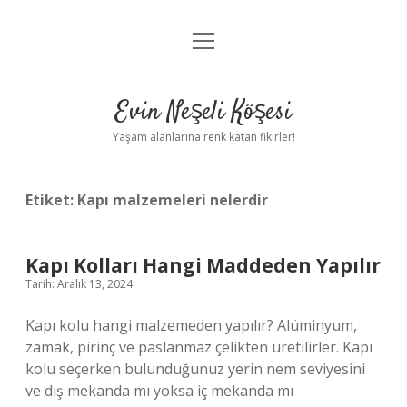
menüyü
Anasayfa
aç
Gizlilik Politikası
Evin Neşeli Köşesi
Yasal Uyarı
Yaşam alanlarına renk katan fikirler!
Hakkımızda
Etiket:
Kapı malzemeleri nelerdir
Kapı Kolları Hangi Maddeden Yapılır
Tarih: Aralık 13, 2024
Kapı kolu hangi malzemeden yapılır? Alüminyum,
zamak, pirinç ve paslanmaz çelikten üretilirler. Kapı
kolu seçerken bulunduğunuz yerin nem seviyesini
ve dış mekanda mı yoksa iç mekanda mı