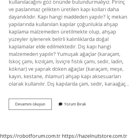
kullanılacağını göz önünde bulundurmalıyız. Pirinç
ve paslanmaz çelikten üretilen kapı kolları daha
dayanıklıdır. Kapı hangi maddeden yapılır? İç mekan
yapılarında kullanılan kapılar çoğunlukla ahşap
kaplama malzemeden üretilmekte olup, ahşap
yüzeyler işlenerek belirli kalınlıklarda doğal
kaplamalar elde edilmektedir. Dış kapı hangi
malzemeden yapılır? Yumuşak ağaçlar (karaçam,
İskoç çamı, kızılçam, İsviçre fıstık çamı, sedir, ladin,
köknar) ve yaprak döken ağaçlar (karaçam, meşe,
kayın, kestane, ıhlamur) ahşap kapı aksesuarları
olarak kullanılır. Dış kapılarda çam, sedir, karaağaç…
Kapı
Devamını okuyun
Yorum Bırak
Kolları
Hangi
Maddeden
Yapılır
https://robotforum.com.tr
https://hazelnutstore.com.tr