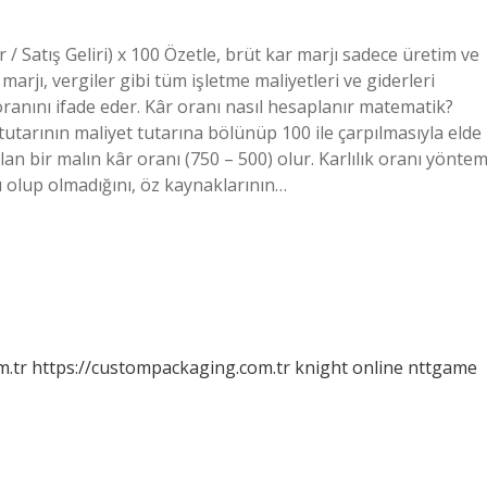
 / Satış Geliri) x 100 Özetle, brüt kar marjı sadece üretim ve
 marjı, vergiler gibi tüm işletme maliyetleri ve giderleri
 oranını ifade eder. Kâr oranı nasıl hesaplanır matematik?
r tutarının maliyet tutarına bölünüp 100 ile çarpılmasıyla elde
 olan bir malın kâr oranı (750 – 500) olur. Karlılık oranı yöntem
lı olup olmadığını, öz kaynaklarının…
m.tr
https://custompackaging.com.tr
knight online
nttgame