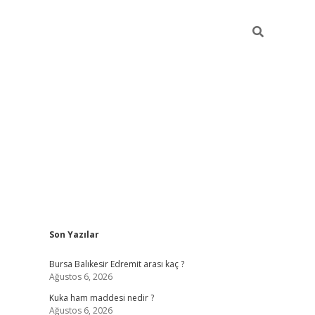
Sidebar
Son Yazılar
https://
Bursa Balıkesir Edremit arası kaç ?
Ağustos 6, 2026
Kuka ham maddesi nedir ?
Ağustos 6, 2026