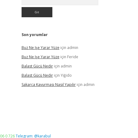
Son yorumlar
Buz Ne Işe Yarar Yüze
için
admin
Buz Ne Işe Yarar Yüze
için
Feride
Balast Gücü Nedir
için
admin
Balast Gücü Nedir
için
Yiğido
Sakarca Kavurması Nasıl Yapılır
için
admin
06 0 726
Telegram: @karabul