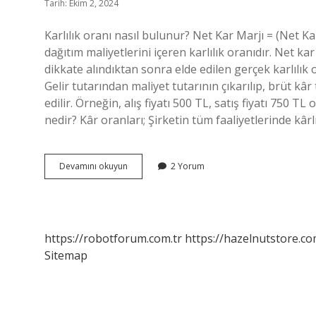
Tarih: Ekim 2, 2024
Karlılık oranı nasıl bulunur? Net Kar Marjı = (Net Kar
dağıtım maliyetlerini içeren karlılık oranıdır. Net kar
dikkate alındıktan sonra elde edilen gerçek karlılık
Gelir tutarından maliyet tutarının çıkarılıp, brüt kâ
edilir. Örneğin, alış fiyatı 500 TL, satış fiyatı 750 TL
nedir? Kâr oranları; Şirketin tüm faaliyetlerinde kâr
Karlılık
Devamını okuyun
2 Yorum
Oranı
Nasıl
Hesaplanır
https://robotforum.com.tr
https://hazelnutstore.co
Sitemap