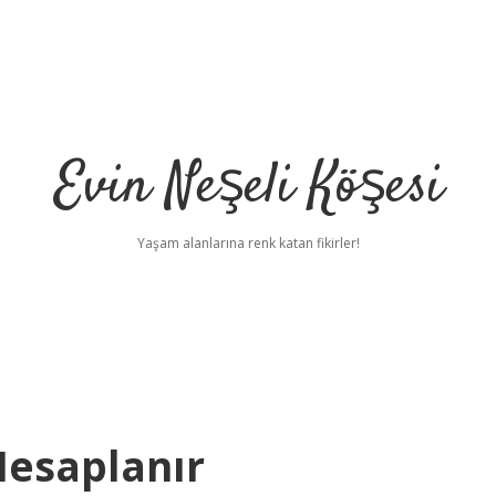
Evin Neşeli Köşesi
Yaşam alanlarına renk katan fikirler!
 Hesaplanır