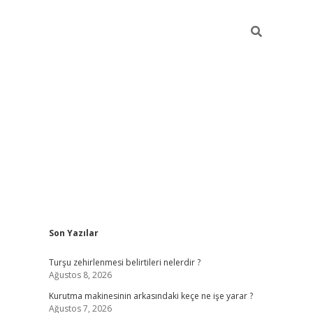
Sidebar
Son Yazılar
https://w
Turşu zehirlenmesi belirtileri nelerdir ?
Ağustos 8, 2026
Kurutma makinesinin arkasındaki keçe ne işe yarar ?
Ağustos 7, 2026