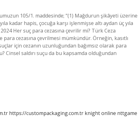
numuzun 105/1. maddesinde; “(1) Mağdurun şikâyeti üzerine
 yıla kadar hapis, çocuğa karşı işlenmişse altı aydan üç yıla
n 2024 Her suç para cezasına çevrilir mi? Türk Ceza
nde para cezasına çevrilmesi mümkündür. Örneğin, kasıtlı
tlı suçlar için cezanın uzunluğundan bağımsız olarak para
 mu? Cinsel saldırı suçu da bu kapsamda olduğundan
m.tr
https://custompackaging.com.tr
knight online
nttgame