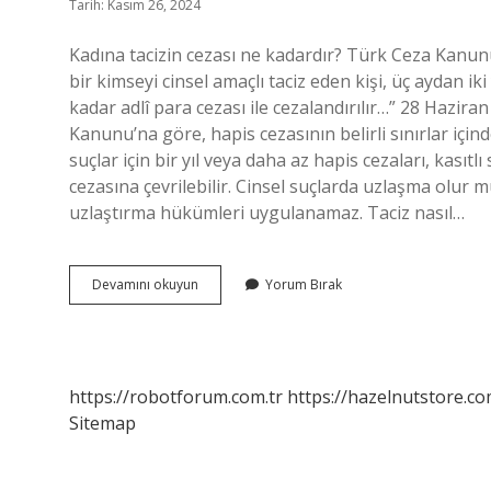
Tarih: Kasım 26, 2024
Kadına tacizin cezası ne kadardır? Türk Ceza Kanu
bir kimseyi cinsel amaçlı taciz eden kişi, üç aydan iki
kadar adlî para cezası ile cezalandırılır…” 28 Hazira
Kanunu’na göre, hapis cezasının belirli sınırlar içi
suçlar için bir yıl veya daha az hapis cezaları, kası
cezasına çevrilebilir. Cinsel suçlarda uzlaşma olur
uzlaştırma hükümleri uygulanamaz. Taciz nasıl…
Taciz
Devamını okuyun
Yorum Bırak
Para
Cezasına
Çevrilir
Mi
https://robotforum.com.tr
https://hazelnutstore.co
Sitemap