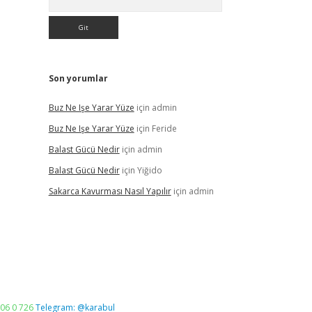
Son yorumlar
Buz Ne Işe Yarar Yüze
için
admin
Buz Ne Işe Yarar Yüze
için
Feride
Balast Gücü Nedir
için
admin
Balast Gücü Nedir
için
Yiğido
Sakarca Kavurması Nasıl Yapılır
için
admin
06 0 726
Telegram: @karabul