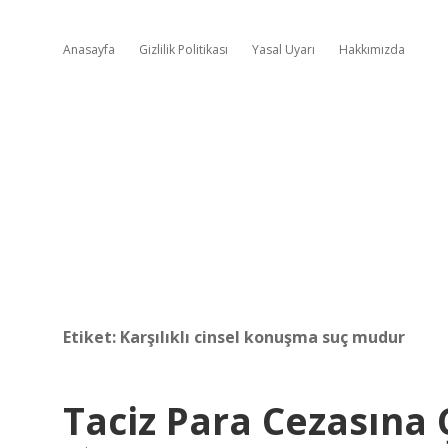
Anasayfa
Gizlilik Politikası
Yasal Uyarı
Hakkımızda
Etiket:
Karşılıklı cinsel konuşma suç mudur
Taciz Para Cezasına Ç