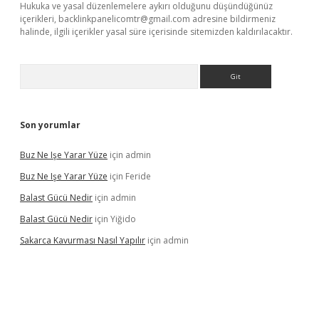
Hukuka ve yasal düzenlemelere aykırı olduğunu düşündüğünüz
içerikleri,
backlinkpanelicomtr@gmail.com
adresine bildirmeniz
halinde, ilgili içerikler yasal süre içerisinde sitemizden kaldırılacaktır.
Arama
Son yorumlar
Buz Ne Işe Yarar Yüze
için
admin
Buz Ne Işe Yarar Yüze
için
Feride
Balast Gücü Nedir
için
admin
Balast Gücü Nedir
için
Yiğido
Sakarca Kavurması Nasıl Yapılır
için
admin