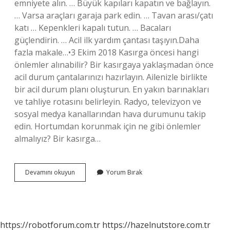
emniyete alın. … Büyük kapıları kapatın ve bağlayın.
… Varsa araçları garaja park edin. … Tavan arası/çatı
katı … Kepenkleri kapalı tutun. … Bacaları
güçlendirin. … Acil ilk yardım çantası taşıyın.Daha
fazla makale…•3 Ekim 2018 Kasırga öncesi hangi
önlemler alınabilir? Bir kasırgaya yaklaşmadan önce
acil durum çantalarınızı hazırlayın. Ailenizle birlikte
bir acil durum planı oluşturun. En yakın barınakları
ve tahliye rotasını belirleyin. Radyo, televizyon ve
sosyal medya kanallarından hava durumunu takip
edin. Hortumdan korunmak için ne gibi önlemler
almalıyız? Bir kasırga…
Kasırgadan
Devamını okuyun
Yorum Bırak
Korunmak
Için
Ne
Gibi
Önlemler
https://robotforum.com.tr
https://hazelnutstore.com.tr
Almalıyız