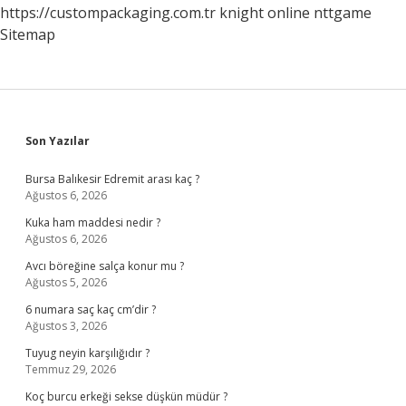
https://custompackaging.com.tr
knight online
nttgame
Sitemap
Sidebar
Son Yazılar
Bursa Balıkesir Edremit arası kaç ?
Ağustos 6, 2026
Kuka ham maddesi nedir ?
Ağustos 6, 2026
Avcı böreğine salça konur mu ?
Ağustos 5, 2026
6 numara saç kaç cm’dir ?
Ağustos 3, 2026
Tuyug neyin karşılığıdır ?
Temmuz 29, 2026
Koç burcu erkeği sekse düşkün müdür ?