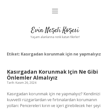
menüyü
Anasayfa
aç
Gizlilik Politikası
Evin Neşeli Köşesi
Yasal Uyarı
Yaşam alanlarına renk katan fikirler!
Hakkımızda
Etiket:
Kasırgadan korunmak için ne yapmalıyız
Kasırgadan Korunmak Için Ne Gibi
Önlemler Almalıyız
Tarih: Kasım 26, 2024
Kasırgadan korunmak için ne yapmalıyız? Kendinizi
kuvvetli rüzgarlardan ve fırtınalardan korumanın
yolları: Pencereleri kırın ve içeri girebilecek her şeyi