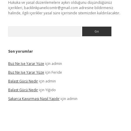
Hukuka ve yasal düzenlemelere aykırı olduğunu düşündüğünüz
içerikleri,
backlinkpanelicomtr@gmail.com
adresine bildirmeniz
halinde, ilgili içerikler yasal süre içerisinde sitemizden kaldırılacaktır.
Arama
Son yorumlar
Buz Ne Işe Yarar Yüze
için
admin
Buz Ne Işe Yarar Yüze
için
Feride
Balast Gücü Nedir
için
admin
Balast Gücü Nedir
için
Yiğido
Sakarca Kavurması Nasıl Yapılır
için
admin