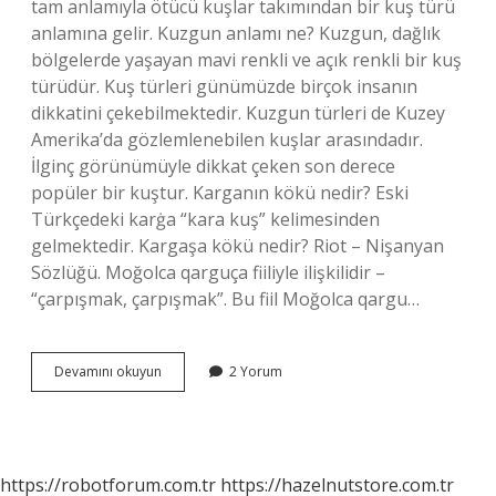
tam anlamıyla ötücü kuşlar takımından bir kuş türü
anlamına gelir. Kuzgun anlamı ne? Kuzgun, dağlık
bölgelerde yaşayan mavi renkli ve açık renkli bir kuş
türüdür. Kuş türleri günümüzde birçok insanın
dikkatini çekebilmektedir. Kuzgun türleri de Kuzey
Amerika’da gözlemlenebilen kuşlar arasındadır.
İlginç görünümüyle dikkat çeken son derece
popüler bir kuştur. Karganın kökü nedir? Eski
Türkçedeki karġa “kara kuş” kelimesinden
gelmektedir. Kargaşa kökü nedir? Riot – Nişanyan
Sözlüğü. Moğolca qarguça fiiliyle ilişkilidir –
“çarpışmak, çarpışmak”. Bu fiil Moğolca qargu…
Kuzgun
Devamını okuyun
2 Yorum
Kökü
Nedir
https://robotforum.com.tr
https://hazelnutstore.com.tr