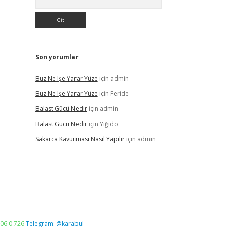
Son yorumlar
Buz Ne Işe Yarar Yüze
için
admin
Buz Ne Işe Yarar Yüze
için
Feride
Balast Gücü Nedir
için
admin
Balast Gücü Nedir
için
Yiğido
Sakarca Kavurması Nasıl Yapılır
için
admin
06 0 726
Telegram: @karabul