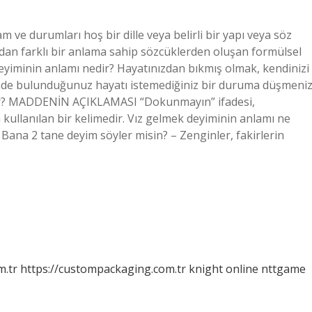
ve durumları hoş bir dille veya belirli bir yapı veya söz
dan farklı bir anlama sahip sözcüklerden oluşan formülsel
yiminin anlamı nedir? Hayatınızdan bıkmış olmak, kendinizi
inde bulunduğunuz hayatı istemediğiniz bir duruma düşmeni
dir? MADDENİN AÇIKLAMASI “Dokunmayın” ifadesi,
kullanılan bir kelimedir. Vız gelmek deyiminin anlamı ne
a 2 tane deyim söyler misin? – Zenginler, fakirlerin
m.tr
https://custompackaging.com.tr
knight online
nttgame