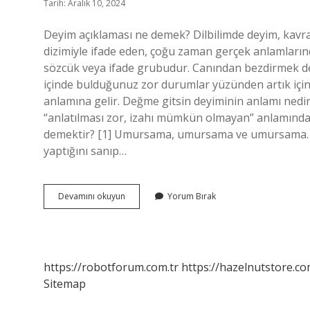
Tarih: Aralık 10, 2024
Deyim açıklaması ne demek? Dilbilimde deyim, kavram 
dizimiyle ifade eden, çoğu zaman gerçek anlamların
sözcük veya ifade grubudur. Canından bezdirmek de
içinde bulduğunuz zor durumlar yüzünden artık iç
anlamına gelir. Değme gitsin deyiminin anlamı ne
“anlatılması zor, izahı mümkün olmayan” anlamında 
demektir? [1] Umursama, umursama ve umursama. Ban
yaptığını sanıp…
Bezginlik
Devamını okuyun
Yorum Bırak
Gelmek
Deyiminin
Anlamı
Nedir
https://robotforum.com.tr
https://hazelnutstore.co
Sitemap