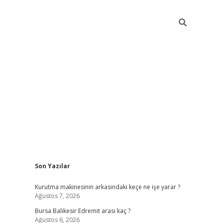
Sidebar
Son Yazılar
https://www.tulipbet.online/
Kurutma makinesinin arkasındaki keçe ne işe yarar ?
Ağustos 7, 2026
Bursa Balıkesir Edremit arası kaç ?
Ağustos 6, 2026