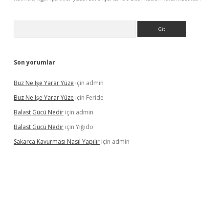
Arama
Son yorumlar
Buz Ne Işe Yarar Yüze
için
admin
Buz Ne Işe Yarar Yüze
için
Feride
Balast Gücü Nedir
için
admin
Balast Gücü Nedir
için
Yiğido
Sakarca Kavurması Nasıl Yapılır
için
admin
https://www.tulipbet.online/