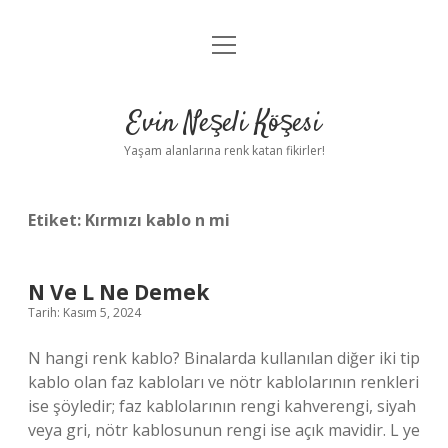
menüyü
Anasayfa
aç
Gizlilik Politikası
Evin Neşeli Köşesi
Yasal Uyarı
Yaşam alanlarına renk katan fikirler!
Hakkımızda
Etiket:
Kırmızı kablo n mi
N Ve L Ne Demek
Tarih: Kasım 5, 2024
N hangi renk kablo? Binalarda kullanılan diğer iki tip
kablo olan faz kabloları ve nötr kablolarının renkleri
ise şöyledir; faz kablolarının rengi kahverengi, siyah
veya gri, nötr kablosunun rengi ise açık mavidir. L ye