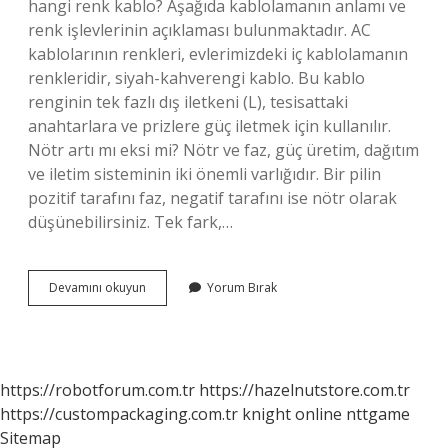
hangi renk kablo? Aşağıda kablolamanın anlamı ve
renk işlevlerinin açıklaması bulunmaktadır. AC
kablolarının renkleri, evlerimizdeki iç kablolamanın
renkleridir, siyah-kahverengi kablo. Bu kablo
renginin tek fazlı dış iletkeni (L), tesisattaki
anahtarlara ve prizlere güç iletmek için kullanılır.
Nötr artı mı eksi mi? Nötr ve faz, güç üretim, dağıtım
ve iletim sisteminin iki önemli varlığıdır. Bir pilin
pozitif tarafını faz, negatif tarafını ise nötr olarak
düşünebilirsiniz. Tek fark,…
N
Devamını okuyun
Yorum Bırak
Ve
L
Ne
Demek
https://robotforum.com.tr
https://hazelnutstore.com.tr
https://custompackaging.com.tr
knight online
nttgame
Sitemap