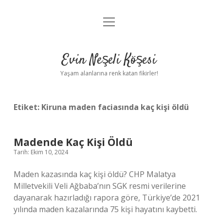
menüyü
Anasayfa
aç
Gizlilik Politikası
Evin Neşeli Köşesi
Yasal Uyarı
Yaşam alanlarına renk katan fikirler!
Hakkımızda
Etiket:
Kiruna maden faciasında kaç kişi öldü
Madende Kaç Kişi Öldü
Tarih: Ekim 10, 2024
Maden kazasında kaç kişi öldü? CHP Malatya
Milletvekili Veli Ağbaba’nın SGK resmi verilerine
dayanarak hazırladığı rapora göre, Türkiye’de 2021
yılında maden kazalarında 75 kişi hayatını kaybetti.