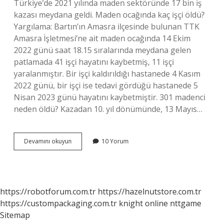
Türkiye’de 2021 yılında maden sektöründe 17 bin iş
kazası meydana geldi. Maden ocağında kaç işçi öldü?
Yargılama: Bartın’ın Amasra ilçesinde bulunan TTK
Amasra İşletmesi’ne ait maden ocağında 14 Ekim
2022 günü saat 18.15 sıralarında meydana gelen
patlamada 41 işçi hayatını kaybetmiş, 11 işçi
yaralanmıştır. Bir işçi kaldırıldığı hastanede 4 Kasım
2022 günü, bir işçi ise tedavi gördüğü hastanede 5
Nisan 2023 günü hayatını kaybetmiştir. 301 madenci
neden öldü? Kazadan 10. yıl dönümünde, 13 Mayıs…
Madende
Devamını okuyun
10 Yorum
Kaç
Kişi
Öldü
https://robotforum.com.tr
https://hazelnutstore.com.tr
https://custompackaging.com.tr
knight online
nttgame
Sitemap