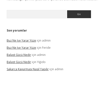
Arama
Son yorumlar
Buz Ne Işe Yarar Yüze
için
admin
Buz Ne Işe Yarar Yüze
için
Feride
Balast Gücü Nedir
için
admin
Balast Gücü Nedir
için
Yiğido
Sakarca Kavurması Nasıl Yapılır
için
admin
https://www.tulipbet.online/