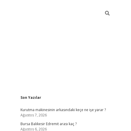
Sidebar
Son Yazılar
https://ww
Kurutma makinesinin arkasındaki keçe ne işe yarar ?
Ağustos 7, 2026
Bursa Balıkesir Edremit arası kaç ?
Ağustos 6, 2026