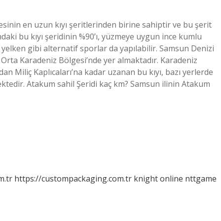
nin en uzun kıyı şeritlerinden birine sahiptir ve bu şerit
daki bu kıyı şeridinin %90’ı, yüzmeye uygun ince kumlu
 yelken gibi alternatif sporlar da yapılabilir. Samsun Denizi
 Orta Karadeniz Bölgesi’nde yer almaktadır. Karadeniz
an Miliç Kaplıcaları’na kadar uzanan bu kıyı, bazı yerlerde
ektedir. Atakum sahil Şeridi kaç km? Samsun ilinin Atakum
m.tr
https://custompackaging.com.tr
knight online
nttgame