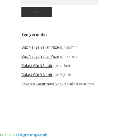
Son yorumlar
Buz Ne Işe Yarar Yüze
için
admin
Buz Ne Işe Yarar Yüze
için
Feride
Balast Gücü Nedir
için
admin
Balast Gücü Nedir
için
Yiğido
Sakarca Kavurması Nasıl Yapılır
için
admin
06 0 726
Telegram: @karabul