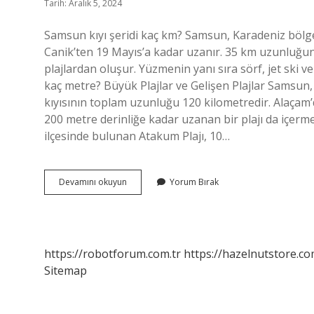
Tarih: Aralık 5, 2024
Samsun kıyı şeridi kaç km? Samsun, Karadeniz bölgesi
Canik’ten 19 Mayıs’a kadar uzanır. 35 km uzunluğun
plajlardan oluşur. Yüzmenin yanı sıra sörf, jet ski ve
kaç metre? Büyük Plajlar ve Gelişen Plajlar Samsun,
kıyısının toplam uzunluğu 120 kilometredir. Alaçam’d
200 metre derinliğe kadar uzanan bir plajı da içerm
ilçesinde bulunan Atakum Plajı, 10…
Samsun
Devamını okuyun
Yorum Bırak
Deniz
Kıyısı
Kaç
Km
https://robotforum.com.tr
https://hazelnutstore.co
Sitemap