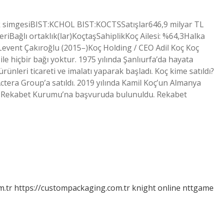
ik simgesiBIST:KCHOL BIST:KOCTSSatışlar646,9 milyar TL
eriBağlı ortaklık(lar)KoçtaşSahiplikKoç Ailesi: %64,3Halka
 Levent Çakıroğlu (2015–)Koç Holding / CEO Adil Koç Koç
le hiçbir bağı yoktur. 1975 yılında Şanlıurfa’da hayata
ürünleri ticareti ve imalatı yaparak başladı. Koç kime satıldı?
Actera Group’a satıldı. 2019 yılında Kamil Koç’un Almanya
 için Rekabet Kurumu’na başvuruda bulunuldu. Rekabet
m.tr
https://custompackaging.com.tr
knight online
nttgame