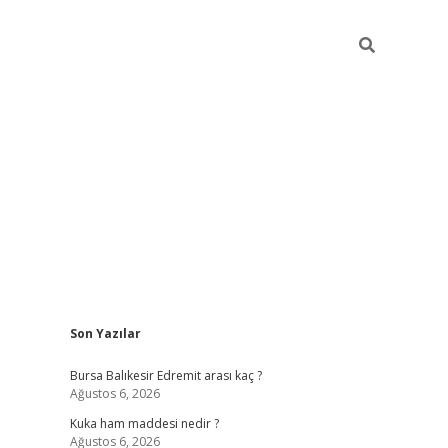
Sidebar
Son Yazılar
https://w
Bursa Balıkesir Edremit arası kaç ?
Ağustos 6, 2026
Kuka ham maddesi nedir ?
Ağustos 6, 2026