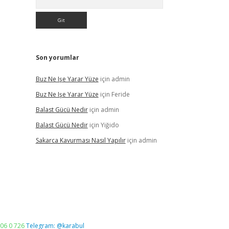
Son yorumlar
Buz Ne Işe Yarar Yüze
için
admin
Buz Ne Işe Yarar Yüze
için
Feride
Balast Gücü Nedir
için
admin
Balast Gücü Nedir
için
Yiğido
Sakarca Kavurması Nasıl Yapılır
için
admin
06 0 726
Telegram: @karabul