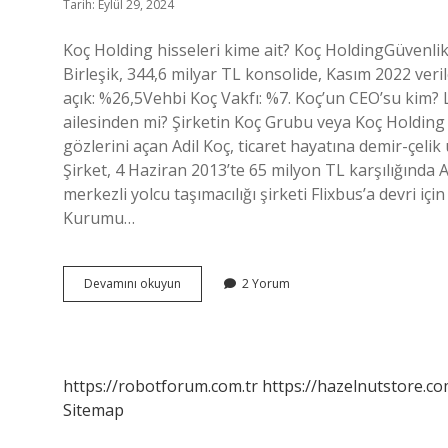
Tarih: Eylül 29, 2024
Koç Holding hisseleri kime ait? Koç HoldingGüvenl
Birleşik, 344,6 milyar TL konsolide, Kasım 2022 veril
açık: %26,5Vehbi Koç Vakfı: %7. Koç’un CEO’su kim?
ailesinden mi? Şirketin Koç Grubu veya Koç Holding i
gözlerini açan Adil Koç, ticaret hayatına demir-çelik 
Şirket, 4 Haziran 2013’te 65 milyon TL karşılığında 
merkezli yolcu taşımacılığı şirketi Flixbus’a devri
Kurumu…
Koç
Devamını okuyun
2 Yorum
Holding
Patronu
Kim
https://robotforum.com.tr
https://hazelnutstore.co
Sitemap