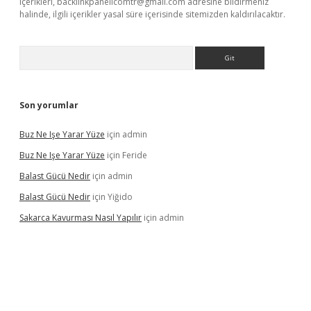
içerikleri,
backlinkpanelicomtr@gmail.com
adresine bildirmeniz
halinde, ilgili içerikler yasal süre içerisinde sitemizden kaldırılacaktır.
Arama
Son yorumlar
Buz Ne Işe Yarar Yüze
için
admin
Buz Ne Işe Yarar Yüze
için
Feride
Balast Gücü Nedir
için
admin
Balast Gücü Nedir
için
Yiğido
Sakarca Kavurması Nasıl Yapılır
için
admin