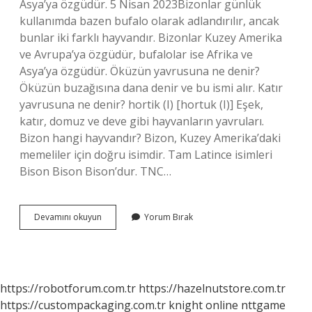
Asya’ya özgüdür. 5 Nisan 2023Bizonlar günlük
kullanımda bazen bufalo olarak adlandırılır, ancak
bunlar iki farklı hayvandır. Bizonlar Kuzey Amerika
ve Avrupa’ya özgüdür, bufalolar ise Afrika ve
Asya’ya özgüdür. Öküzün yavrusuna ne denir?
Öküzün buzağısına dana denir ve bu ismi alır. Katır
yavrusuna ne denir? hortik (I) [hortuk (I)] Eşek,
katır, domuz ve deve gibi hayvanların yavruları.
Bizon hangi hayvandır? Bizon, Kuzey Amerika’daki
memeliler için doğru isimdir. Tam Latince isimleri
Bison Bison Bison’dur. TNC…
Bizon
Devamını okuyun
Yorum Bırak
Yavrusuna
Ne
Denir
https://robotforum.com.tr
https://hazelnutstore.com.tr
https://custompackaging.com.tr
knight online
nttgame