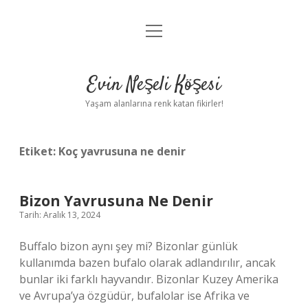
menüyü
Anasayfa
aç
Gizlilik Politikası
Evin Neşeli Köşesi
Yasal Uyarı
Yaşam alanlarına renk katan fikirler!
Hakkımızda
Etiket:
Koç yavrusuna ne denir
Bizon Yavrusuna Ne Denir
Tarih: Aralık 13, 2024
Buffalo bizon aynı şey mi? Bizonlar günlük
kullanımda bazen bufalo olarak adlandırılır, ancak
bunlar iki farklı hayvandır. Bizonlar Kuzey Amerika
ve Avrupa’ya özgüdür, bufalolar ise Afrika ve