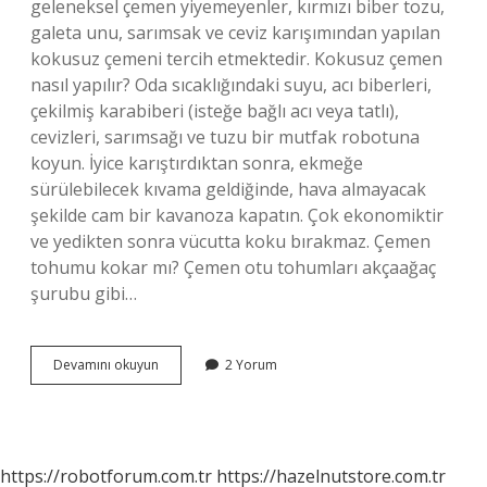
geleneksel çemen yiyemeyenler, kırmızı biber tozu,
galeta unu, sarımsak ve ceviz karışımından yapılan
kokusuz çemeni tercih etmektedir. Kokusuz çemen
nasıl yapılır? Oda sıcaklığındaki suyu, acı biberleri,
çekilmiş karabiberi (isteğe bağlı acı veya tatlı),
cevizleri, sarımsağı ve tuzu bir mutfak robotuna
koyun. İyice karıştırdıktan sonra, ekmeğe
sürülebilecek kıvama geldiğinde, hava almayacak
şekilde cam bir kavanoza kapatın. Çok ekonomiktir
ve yedikten sonra vücutta koku bırakmaz. Çemen
tohumu kokar mı? Çemen otu tohumları akçaağaç
şurubu gibi…
Kokmayan
Devamını okuyun
2 Yorum
Çemen
Var
Mı
https://robotforum.com.tr
https://hazelnutstore.com.tr