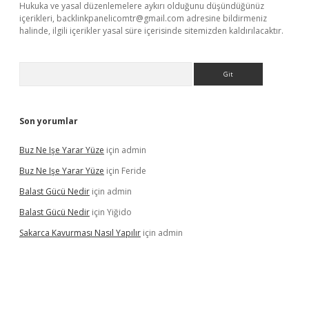
Hukuka ve yasal düzenlemelere aykırı olduğunu düşündüğünüz
içerikleri,
backlinkpanelicomtr@gmail.com
adresine bildirmeniz
halinde, ilgili içerikler yasal süre içerisinde sitemizden kaldırılacaktır.
Arama
Son yorumlar
Buz Ne Işe Yarar Yüze
için
admin
Buz Ne Işe Yarar Yüze
için
Feride
Balast Gücü Nedir
için
admin
Balast Gücü Nedir
için
Yiğido
Sakarca Kavurması Nasıl Yapılır
için
admin