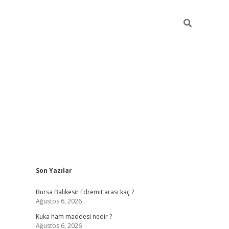
Sidebar
Son Yazılar
https://ww
Bursa Balıkesir Edremit arası kaç ?
Ağustos 6, 2026
Kuka ham maddesi nedir ?
Ağustos 6, 2026