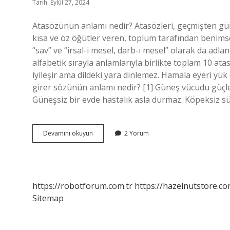
Tarih: Eylül 27, 2024
Atasözünün anlamı nedir? Atasözleri, geçmişten gün
kısa ve öz öğütler veren, toplum tarafından benimse
“sav” ve “irsal-i mesel, darb-ı mesel” olarak da adlan
alfabetik sırayla anlamlarıyla birlikte toplam 10 at
iyileşir ama dildeki yara dinlemez. Hamala eyeri yü
girer sözünün anlamı nedir? [1] Güneş vücudu güçlend
Güneşsiz bir evde hastalık asla durmaz. Köpeksiz s
Yer
Devamını okuyun
2 Yorum
Girer
Ne
Demek
https://robotforum.com.tr
https://hazelnutstore.co
Sitemap