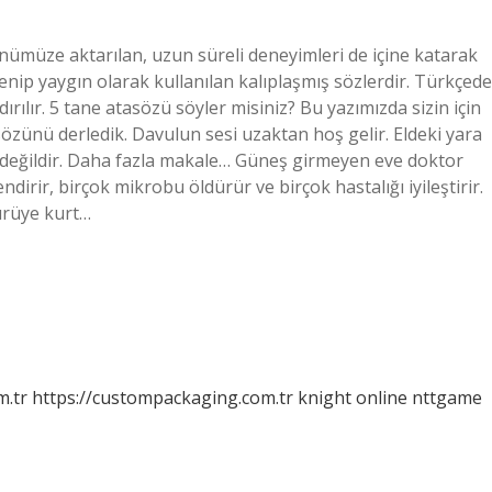
ümüze aktarılan, uzun süreli deneyimleri de içine katarak
nip yaygın olarak kullanılan kalıplaşmış sözlerdir. Türkçede
dırılır. 5 tane atasözü söyler misiniz? Bu yazımızda sizin için
asözünü derledik. Davulun sesi uzaktan hoş gelir. Eldeki yara
k değildir. Daha fazla makale… Güneş girmeyen eve doktor
irir, birçok mikrobu öldürür ve birçok hastalığı iyileştirir.
ürüye kurt…
m.tr
https://custompackaging.com.tr
knight online
nttgame