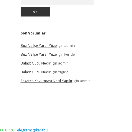
Son yorumlar
Buz Ne Işe Yarar Yüze
için
admin
Buz Ne Işe Yarar Yüze
için
Feride
Balast Gücü Nedir
için
admin
Balast Gücü Nedir
için
Yiğido
Sakarca Kavurması Nasıl Yapılır
için
admin
06 0 726
Telegram: @karabul