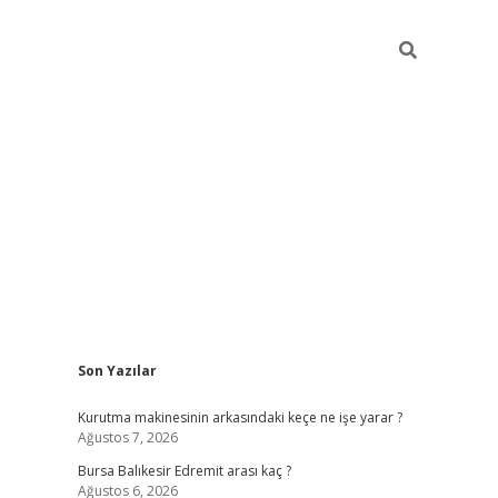
Sidebar
Son Yazılar
https://
Kurutma makinesinin arkasındaki keçe ne işe yarar ?
Ağustos 7, 2026
Bursa Balıkesir Edremit arası kaç ?
Ağustos 6, 2026