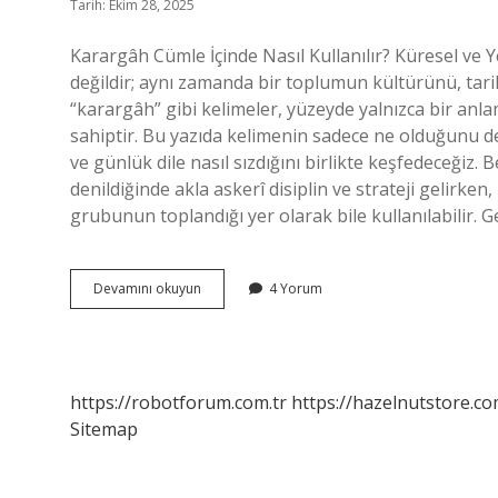
Tarih: Ekim 28, 2025
Karargâh Cümle İçinde Nasıl Kullanılır? Küresel ve Ye
değildir; aynı zamanda bir toplumun kültürünü, tari
“karargâh” gibi kelimeler, yüzeyde yalnızca bir anla
sahiptir. Bu yazıda kelimenin sadece ne olduğunu değil
ve günlük dile nasıl sızdığını birlikte keşfedeceğiz.
denildiğinde akla askerî disiplin ve strateji gelirken,
grubunun toplandığı yer olarak bile kullanılabilir. G
Karargah
Devamını okuyun
4 Yorum
cümle
içinde
nasıl
kullanılır
?
https://robotforum.com.tr
https://hazelnutstore.co
Sitemap