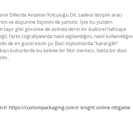
rel Dillerde Anlamın Yolculuğu Dil, sadece iletişim aracı
hini ve düşünme biçimini de yansıtır. İşte bu yüzden
m taşır gibi görünse de aslında derin bir kültürel hafızaya
, farklı coğrafyalarda nasıl algılandığını, nasıl kullanıldığın
 Belki de en güzel kısmı şu: Bazı toplumlarda “karargâh”
 bazı kültürlerde bu kelime bir fikir merkezi, hatta bir dost
elin…
m.tr
https://custompackaging.com.tr
knight online
nttgame