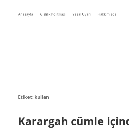
Anasayfa
Gizlilik Politikası
Yasal Uyarı
Hakkımızda
Etiket:
kullan
Karargah cümle içinde