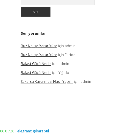
Son yorumlar
Buz Ne Işe Yarar Yüze
için
admin
Buz Ne Işe Yarar Yüze
için
Feride
Balast Gücü Nedir
için
admin
Balast Gücü Nedir
için
Yiğido
Sakarca Kavurması Nasıl Yapılır
için
admin
06 0 726
Telegram: @karabul