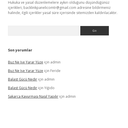
Hukuka ve yasal düzenlemelere aykırı olduğunu düşündüğünüz
içerikleri,
backlinkpanelicomtr@gmail.com
adresine bildirmeniz
halinde, ilgili içerikler yasal süre içerisinde sitemizden kaldırılacaktır.
Arama
Son yorumlar
Buz Ne Işe Yarar Yüze
için
admin
Buz Ne Işe Yarar Yüze
için
Feride
Balast Gücü Nedir
için
admin
Balast Gücü Nedir
için
Yiğido
Sakarca Kavurması Nasıl Yapılır
için
admin