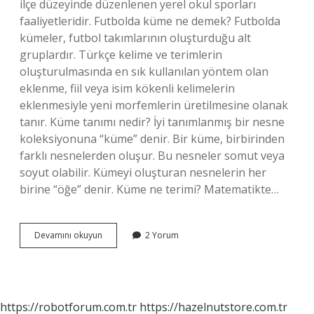
ilçe düzeyinde düzenlenen yerel okul sporları
faaliyetleridir. Futbolda küme ne demek? Futbolda
kümeler, futbol takımlarının oluşturduğu alt
gruplardır. Türkçe kelime ve terimlerin
oluşturulmasında en sık kullanılan yöntem olan
eklenme, fiil veya isim kökenli kelimelerin
eklenmesiyle yeni morfemlerin üretilmesine olanak
tanır. Küme tanımı nedir? İyi tanımlanmış bir nesne
koleksiyonuna “küme” denir. Bir küme, birbirinden
farklı nesnelerden oluşur. Bu nesneler somut veya
soyut olabilir. Kümeyi oluşturan nesnelerin her
birine “öğe” denir. Küme ne terimi? Matematikte…
Maçta
Devamını okuyun
2 Yorum
Küme
Ne
Demek
https://robotforum.com.tr
https://hazelnutstore.com.tr