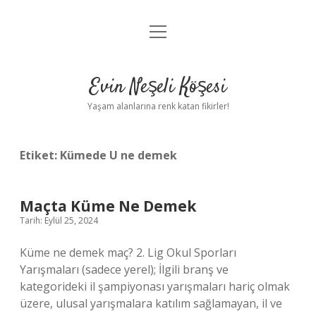
menüyü
Anasayfa
aç
Gizlilik Politikası
Evin Neşeli Köşesi
Yasal Uyarı
Yaşam alanlarına renk katan fikirler!
Hakkımızda
Etiket:
Kümede U ne demek
Maçta Küme Ne Demek
Tarih: Eylül 25, 2024
Küme ne demek maç? 2. Lig Okul Sporları
Yarışmaları (sadece yerel); İlgili branş ve
kategorideki il şampiyonası yarışmaları hariç olmak
üzere, ulusal yarışmalara katılım sağlamayan, il ve