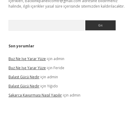
içerikleri,
backlinkpanelicomtr@gmail.com
adresine bildirmeniz
halinde, ilgili içerikler yasal süre içerisinde sitemizden kaldırılacaktır.
Arama
Son yorumlar
Buz Ne Işe Yarar Yüze
için
admin
Buz Ne Işe Yarar Yüze
için
Feride
Balast Gücü Nedir
için
admin
Balast Gücü Nedir
için
Yiğido
Sakarca Kavurması Nasıl Yapılır
için
admin