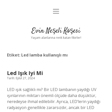
menüyü
Anasayfa
aç
Gizlilik Politikası
Evin Neşeli Köşesi
Yasal Uyarı
Yaşam alanlarına renk katan fikirler!
Hakkımızda
Etiket:
Led lamba kullanışlı mı
Led Işık Iyi Mi
Tarih: Eylül 27, 2024
LED ışık sağlıklı mı? Bir LED lambanın yaydığı UV
ışınlarının miktarı önemli ölçüde daha düşüktür,
neredeyse ihmal edilebilir. Ayrıca, LED’lerin yaydığı
radyasyon genellikle zararsızdır, ancak bir LED