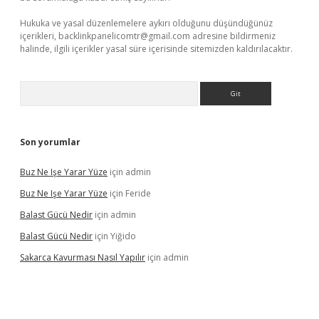
Hukuka ve yasal düzenlemelere aykırı olduğunu düşündüğünüz
içerikleri,
backlinkpanelicomtr@gmail.com
adresine bildirmeniz
halinde, ilgili içerikler yasal süre içerisinde sitemizden kaldırılacaktır.
Arama
Son yorumlar
Buz Ne Işe Yarar Yüze
için
admin
Buz Ne Işe Yarar Yüze
için
Feride
Balast Gücü Nedir
için
admin
Balast Gücü Nedir
için
Yiğido
Sakarca Kavurması Nasıl Yapılır
için
admin