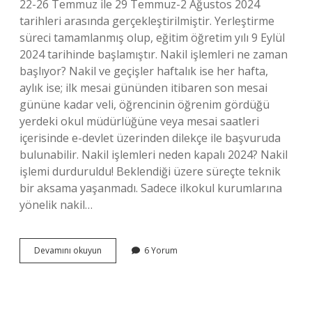
22-26 Temmuz ile 29 Temmuz-2 Ağustos 2024
tarihleri ​​arasında gerçekleştirilmiştir. Yerleştirme
süreci tamamlanmış olup, eğitim öğretim yılı 9 Eylül
2024 tarihinde başlamıştır. Nakil işlemleri ne zaman
başlıyor? Nakil ve geçişler haftalık ise her hafta,
aylık ise; ilk mesai gününden itibaren son mesai
gününe kadar veli, öğrencinin öğrenim gördüğü
yerdeki okul müdürlüğüne veya mesai saatleri
içerisinde e-devlet üzerinden dilekçe ile başvuruda
bulunabilir. Nakil işlemleri neden kapalı 2024? Nakil
işlemi durduruldu! Beklendiği üzere süreçte teknik
bir aksama yaşanmadı. Sadece ilkokul kurumlarına
yönelik nakil…
2024
Devamını okuyun
6 Yorum
Nakil
Işlemleri
Ne
Zaman