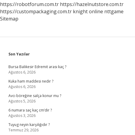
Başlıyor
https://robotforum.com.tr
https://hazelnutstore.com.tr
https://custompackaging.com.tr
knight online
nttgame
Sitemap
Sidebar
Son Yazılar
Bursa Balıkesir Edremit arası kaç ?
Ağustos 6, 2026
Kuka ham maddesi nedir ?
Ağustos 6, 2026
Avcı böreğine salça konur mu ?
Ağustos 5, 2026
6 numara saç kaç cm’dir ?
Ağustos 3, 2026
Tuyug neyin karşılığıdır ?
Temmuz 29, 2026