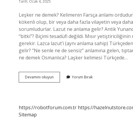
Tarih: Ocak 4, 2025
Leşker ne demek? Kelimenin Farsça anlamı ordudur.
kökenli olup, bir veya daha fazla vilayetin veya daha 
sorumludurlar. Lazut ne anlama gelir? Antik Yunanc
“bitki”? Biçimi tesadüfi değildi. Mısır yetiştiricili
gerekir. Lazca lazut’i (aynı anlama sahip) Türkçede
gelir? “Ne senle ne de sensiz” anlamına gelen, tıpta
ne demek Osmanlıca? Laşker kelimesi Türkçede…
Leşker
Devamını okuyun
Yorum Bırak
Ne
Anlama
Gelir
https://robotforum.com.tr
https://hazelnutstore.co
Sitemap