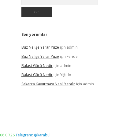
Son yorumlar
Buz Ne Işe Yarar Yüze
için
admin
Buz Ne Işe Yarar Yüze
için
Feride
Balast Gücü Nedir
için
admin
Balast Gücü Nedir
için
Yiğido
Sakarca Kavurması Nasıl Yapılır
için
admin
06 0 726
Telegram: @karabul