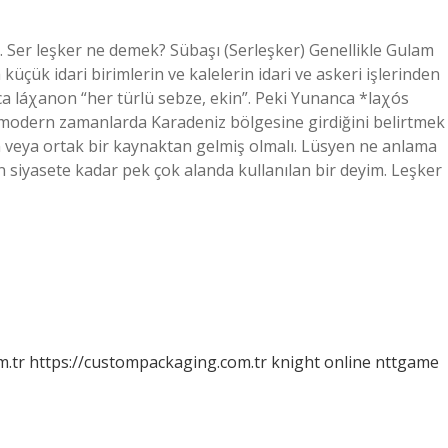
 Ser leşker ne demek? Sübaşı (Serleşker) Genellikle Gulam
küçük idari birimlerin ve kalelerin idari ve askeri işlerinden
a láχanon “her türlü sebze, ekin”. Peki Yunanca *laχós
ğinin modern zamanlarda Karadeniz bölgesine girdiğini belirtmek
n veya ortak bir kaynaktan gelmiş olmalı. Lüsyen ne anlama
n siyasete kadar pek çok alanda kullanılan bir deyim. Leşker
m.tr
https://custompackaging.com.tr
knight online
nttgame