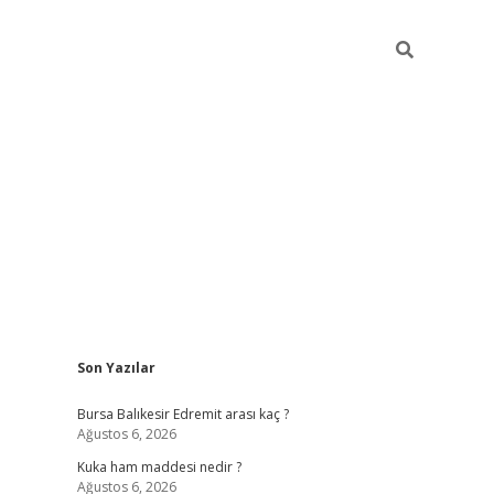
Sidebar
Son Yazılar
https://ww
Bursa Balıkesir Edremit arası kaç ?
Ağustos 6, 2026
Kuka ham maddesi nedir ?
Ağustos 6, 2026