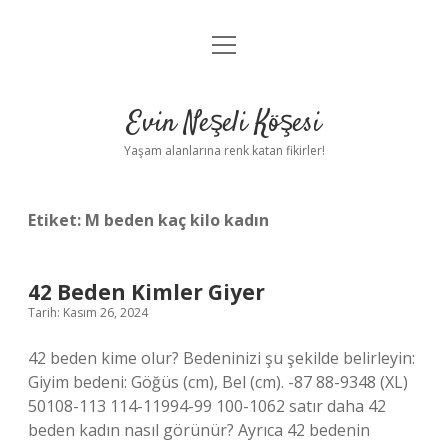
menüyü
Anasayfa
aç
Gizlilik Politikası
Evin Neşeli Köşesi
Yasal Uyarı
Yaşam alanlarına renk katan fikirler!
Hakkımızda
Etiket:
M beden kaç kilo kadın
42 Beden Kimler Giyer
Tarih: Kasım 26, 2024
42 beden kime olur? Bedeninizi şu şekilde belirleyin:
Giyim bedeni: Göğüs (cm), Bel (cm). -87 88-9348 (XL)
50108-113 114-11994-99 100-1062 satır daha 42
beden kadın nasıl görünür? Ayrıca 42 bedenin