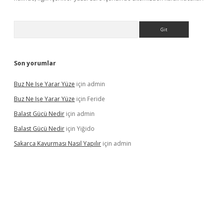
Arama
Son yorumlar
Buz Ne Işe Yarar Yüze
için
admin
Buz Ne Işe Yarar Yüze
için
Feride
Balast Gücü Nedir
için
admin
Balast Gücü Nedir
için
Yiğido
Sakarca Kavurması Nasıl Yapılır
için
admin
https://www.tulipbet.online/