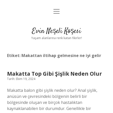
menüyü
Anasayfa
aç
Gizlilik Politikası
Evin Neşeli Köşesi
Yasal Uyarı
Yaşam alanlarına renk katan fikirler!
Hakkımızda
Etiket:
Makattan iltihap gelmesine ne iyi gelir
Makatta Top Gibi Şişlik Neden Olur
Tarih: Ekim 19, 2024
Makatta balon gibi şişlik neden olur? Anal şişlik,
anüsün ve çevresindeki bölgenin belirli bir
bölgesinde oluşan ve birçok hastalıktan
kaynaklanabilen bir durumdur. Genellikle bir