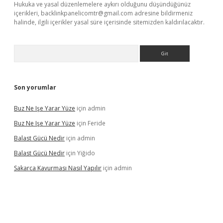
Hukuka ve yasal düzenlemelere aykırı olduğunu düşündüğünüz
içerikleri,
backlinkpanelicomtr@gmail.com
adresine bildirmeniz
halinde, ilgili içerikler yasal süre içerisinde sitemizden kaldırılacaktır.
Arama
Son yorumlar
Buz Ne Işe Yarar Yüze
için
admin
Buz Ne Işe Yarar Yüze
için
Feride
Balast Gücü Nedir
için
admin
Balast Gücü Nedir
için
Yiğido
Sakarca Kavurması Nasıl Yapılır
için
admin