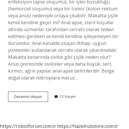
enfeksiyon (apse oluşumu), bir işlev bozukluğu
(hemoroid oluşumu) veya bir tümör (kolon-rektum
veya anüs) nedeniyle ortaya çıkabilir. Makatta şişlik
kendi kendine geçer mi? Anal apse, steril koşullar
altında uzmanlar tarafından cerrahi olarak tedavi
edilmesi gereken ve kendi kendine iyileşemeyen bir
durumdur. Anal kanalda oluşan iltihap, uygun
yöntemler kullanılarak cerrahi olarak çıkarılmalıdır.
Makatta kenarında sivilce gibi şişlik neden olur?
Anüs çevresinde sivilceler veya daha büyük, sert,
kırmızı, ağrılı yapılar anal apse belirtileridir. Bölge
doğal olarak mikroplara maruz…
Makatta
Devamını okuyun
12 Yorum
Top
Gibi
Şişlik
Neden
Olur
https://robotforum.com.tr
https://hazelnutstore.com.tr