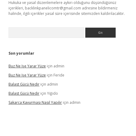
Hukuka ve yasal düzenlemelere aykırı olduğunu düşündüğünüz
içerikleri,
backlinkpanelicomtr@gmail.com
adresine bildirmeniz
halinde, ilgili içerikler yasal süre içerisinde sitemizden kaldırılacaktır.
Arama
Son yorumlar
Buz Ne Işe Yarar Yüze
için
admin
Buz Ne Işe Yarar Yüze
için
Feride
Balast Gücü Nedir
için
admin
Balast Gücü Nedir
için
Yiğido
Sakarca Kavurması Nasıl Yapılır
için
admin