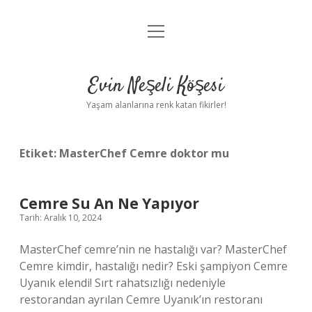
menüyü
Anasayfa
aç
Gizlilik Politikası
Evin Neşeli Köşesi
Yasal Uyarı
Yaşam alanlarına renk katan fikirler!
Hakkımızda
Etiket:
MasterChef Cemre doktor mu
Cemre Su An Ne Yapıyor
Tarih: Aralık 10, 2024
MasterChef cemre’nin ne hastalığı var? MasterChef
Cemre kimdir, hastalığı nedir? Eski şampiyon Cemre
Uyanık elendi! Sırt rahatsızlığı nedeniyle
restorandan ayrılan Cemre Uyanık’ın restoranı