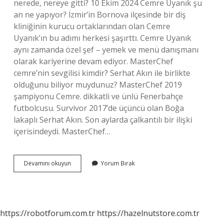
nerede, nereye gitti? 10 Ekim 2024 Cemre Uyanık şu
an ne yapıyor? İzmir’in Bornova ilçesinde bir diş
kliniğinin kurucu ortaklarından olan Cemre
Uyanık’ın bu adımı herkesi şaşırttı. Cemre Uyanık
aynı zamanda özel şef – yemek ve menü danışmanı
olarak kariyerine devam ediyor. MasterChef
cemre’nin sevgilisi kimdir? Serhat Akın ile birlikte
olduğunu biliyor muydunuz? MasterChef 2019
şampiyonu Cemre. dikkatli ve ünlü Fenerbahçe
futbolcusu. Survivor 2017’de üçüncü olan Boğa
lakaplı Serhat Akın. Son aylarda çalkantılı bir ilişki
içerisindeydi. MasterChef…
Cemre
Devamını okuyun
Yorum Bırak
Su
An
Ne
Yapıyor
https://robotforum.com.tr
https://hazelnutstore.com.tr