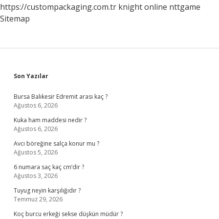
https://custompackaging.com.tr
knight online
nttgame
Sitemap
Sidebar
Son Yazılar
Bursa Balıkesir Edremit arası kaç ?
Ağustos 6, 2026
Kuka ham maddesi nedir ?
Ağustos 6, 2026
Avcı böreğine salça konur mu ?
Ağustos 5, 2026
6 numara saç kaç cm’dir ?
Ağustos 3, 2026
Tuyug neyin karşılığıdır ?
Temmuz 29, 2026
Koç burcu erkeği sekse düşkün müdür ?