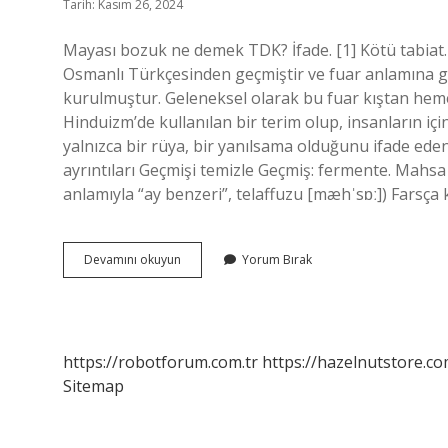
Tarih: Kasım 26, 2024
Mayası bozuk ne demek TDK? İfade. [1] Kötü tabiat
Osmanlı Türkçesinden geçmiştir ve fuar anlamına ge
kurulmuştur. Geleneksel olarak bu fuar kıştan hem
Hinduizm’de kullanılan bir terim olup, insanların iç
yalnızca bir rüya, bir yanılsama olduğunu ifade ed
ayrıntıları Geçmişi temizle Geçmiş: fermente. Mahsa anl
anlamıyla “ay benzeri”, telaffuzu [mæhˈsɒː]) Farsça kö
Mayasında
Devamını okuyun
Yorum Bırak
Olmak
Ne
Demek
https://robotforum.com.tr
https://hazelnutstore.co
Sitemap