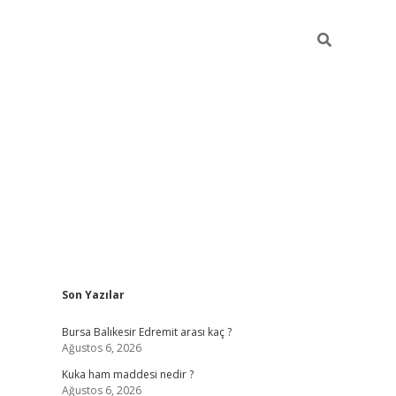
Sidebar
Son Yazılar
https://ww
Bursa Balıkesir Edremit arası kaç ?
Ağustos 6, 2026
Kuka ham maddesi nedir ?
Ağustos 6, 2026