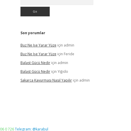
Son yorumlar
Buz Ne Işe Yarar Yüze
için
admin
Buz Ne Işe Yarar Yüze
için
Feride
Balast Gücü Nedir
için
admin
Balast Gücü Nedir
için
Yiğido
Sakarca Kavurması Nasıl Yapılır
için
admin
06 0 726
Telegram: @karabul