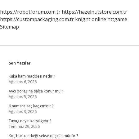
Tazminat
Alabilir
https://robotforum.com.tr
https://hazelnutstore.com.tr
Mi
https://custompackaging.com.tr
knight online
nttgame
Sitemap
Sidebar
Son Yazılar
Kuka ham maddesi nedir ?
Ağustos 6, 2026
Avcı böreğine salça konur mu ?
Ağustos 5, 2026
6 numara saç kaç cm’dir ?
Ağustos 3, 2026
Tuyug neyin karşılığıdır ?
Temmuz 29, 2026
Koç burcu erkeği sekse düşkün müdür ?