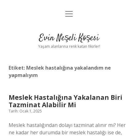
menüyü
Anasayfa
aç
Gizlilik Politikası
Evin Neşeli Köşesi
Yasal Uyarı
Yaşam alanlarına renk katan fikirler!
Hakkımızda
Etiket:
Meslek hastalığına yakalandım ne
yapmalıyım
Meslek Hastalığına Yakalanan Biri
Tazminat Alabilir Mi
Tarih: Ocak 1, 2025
Meslek hastalığından dolayı tazminat alınır mı? Her
ne kadar her durumda bir meslek hastalığı ise de,