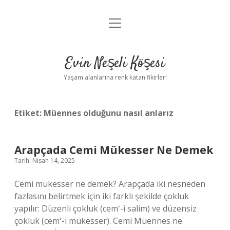
menüyü
Anasayfa
aç
Gizlilik Politikası
Evin Neşeli Köşesi
Yasal Uyarı
Yaşam alanlarına renk katan fikirler!
Hakkımızda
Etiket:
Müennes olduğunu nasıl anlarız
Arapçada Cemi Mükesser Ne Demek
Tarih: Nisan 14, 2025
Cemi mükesser ne demek? Arapçada iki nesneden
fazlasını belirtmek için iki farklı şekilde çokluk
yapılır: Düzenli çokluk (cemʻ-i salim) ve düzensiz
çokluk (cemʻ-i mükesser). Cemi Müennes ne