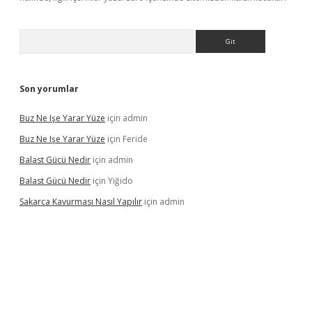
Arama
Son yorumlar
Buz Ne Işe Yarar Yüze
için
admin
Buz Ne Işe Yarar Yüze
için
Feride
Balast Gücü Nedir
için
admin
Balast Gücü Nedir
için
Yiğido
Sakarca Kavurması Nasıl Yapılır
için
admin
ttps://www.tulipbet.online/