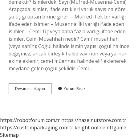
demektir? İsimlerdeki Sayı (Müfred-Müsennâ-Cemî)
Arapçada isimler, ifade ettikleri varlık sayısına göre
şu üç gruptan birine girer: – Mufred: Tek bir varlığı
ifade eden isimler – Musenna: İki varlığı ifade eden
isimler – Cemî: Üç veya daha fazla varlığı ifade eden
isimler. Cemi Musahhah nedir? Cami’ musahhah
(veya sahîh); Çoğul halinde ismin yapısı çoğul halinde
değişmez, ancak birleşik halde vav-nun veya ya-nun
ekine eklenir; cem-i müennes halinde elif eklenerek
meydana gelen çoğul şeklidir. Cemi…
Arapçada
Devamını okuyun
Yorum Bırak
Cemi
Mükesser
Ne
Demek
https://robotforum.com.tr
https://hazelnutstore.com.tr
https://custompackaging.com.tr
knight online
nttgame
Sitemap