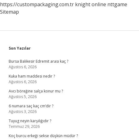
https://custompackaging.com.tr
knight online
nttgame
Sitemap
Sidebar
Son Yazılar
Bursa Balıkesir Edremit arası kaç ?
Ağustos 6, 2026
Kuka ham maddesi nedir ?
Ağustos 6, 2026
Avcı böreğine salça konur mu ?
Ağustos 5, 2026
6 numara saç kaç cm’dir ?
Ağustos 3, 2026
Tuyug neyin karşılığıdır ?
Temmuz 29, 2026
Koç burcu erkeği sekse düşkün müdür ?