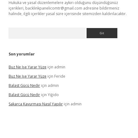
Hukuka ve yasal düzenlemelere aykırı olduğunu düşündüğünüz
içerikleri,
backlinkpanelicomtr@gmail.com
adresine bildirmeniz
halinde, ilgili içerikler yasal süre içerisinde sitemizden kaldırılacaktır.
Arama
Son yorumlar
Buz Ne Işe Yarar Yüze
için
admin
Buz Ne Işe Yarar Yüze
için
Feride
Balast Gücü Nedir
için
admin
Balast Gücü Nedir
için
Yiğido
Sakarca Kavurması Nasıl Yapılır
için
admin