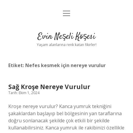
menüyü
Anasayfa
aç
Gizlilik Politikası
Evin Neşeli Köşesi
Yasal Uyarı
Yaşam alanlarına renk katan fikirler!
Hakkımızda
Etiket:
Nefes kesmek için nereye vurulur
Sağ Kroşe Nereye Vurulur
Tarih: Ekim 1, 2024
Kroşe nereye vurulur? Kanca yumruk tekniğini
şakaklardan başlayıp bel bölgesinin yan taraflarına
doğru sonlanacak şekilde çok etkili bir şekilde
kullanabilirsiniz. Kanca yumruk ile rakibinizi özellikle