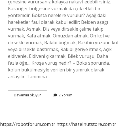
çenesine vurursanız kolayca nakavt edebilirsiniz.
Karaciğer bölgesine vurmak da çok etkili bir
yöntemdir. Boksta nerelere vurulur? Aşağıdaki
hareketler faul olarak kabul edilir: Belden aşağı
vurmak, Asmak, Diz veya dirsekle çelme takıp
vurmak, Kafa atmak, Omuzdan atmak, Ön kol ve
dirsekle vurmak, Rakibi boğmak, Rakibin yüzüne kol
veya dirsekle bastırmak, Rakibi geriye itmek, Açık
eldivenle, Eldiveni çıkarmak, Bilek vuruşu, Daha
fazla öğe… Kroşe vuruş nedir? – Boks sporunda,
kolun bükülmesiyle verilen bir yumruk olarak
anlaşılır. Tanımına…
Sağ
Devamını okuyun
2 Yorum
Kroşe
Nereye
Vurulur
https://robotforum.com.tr
https://hazelnutstore.com.tr