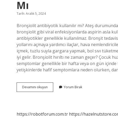
Mı
Tarih: Aralık 5, 2024
Bronşiolit antibiyotik kullanılır mı? Ateş durumunda
bronşiolit gibi viral enfeksiyonlarda aspirin asla ku
antibiyotikler genellikle kullanılmaz. Bronşit tedavi
yollarını açmaya yardımcı ilaçlar, hava nemlendiricile
içmek, tuzlu suyla gargara yapmak, bol sıvı tüketmek,
iyi gelir. Bronşiolit hırıltı ne zaman geçer? Çocuk 
semptomlar genellikle bir hafta veya on gün içind
yetişkinlerde hafif semptomlara neden olurken, da
Bronşiolit
Devamını okuyun
Yorum Bırak
Tedavisinde
Antibiyotik
Kullanılır
Mı
https://robotforum.com.tr
https://hazelnutstore.co