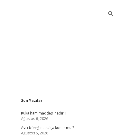
Sidebar
Son Yazılar
https://ww
Kuka ham maddesi nedir ?
Ağustos 6, 2026
Avcı böreğine salça konur mu ?
Ağustos 5, 2026