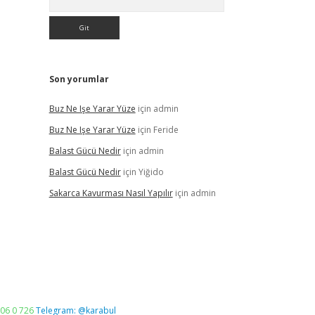
Son yorumlar
Buz Ne Işe Yarar Yüze
için
admin
Buz Ne Işe Yarar Yüze
için
Feride
Balast Gücü Nedir
için
admin
Balast Gücü Nedir
için
Yiğido
Sakarca Kavurması Nasıl Yapılır
için
admin
06 0 726
Telegram: @karabul