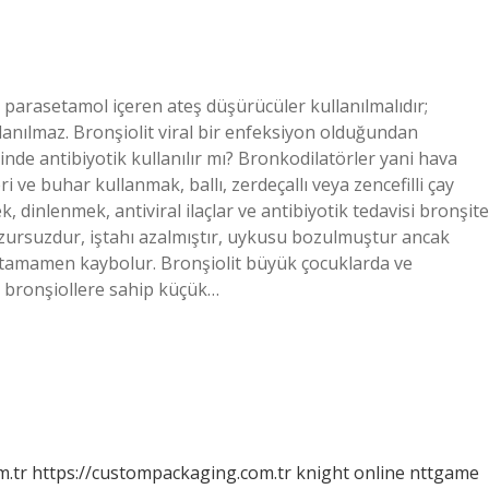
 parasetamol içeren ateş düşürücüler kullanılmalıdır;
llanılmaz. Bronşiolit viral bir enfeksiyon olduğundan
sinde antibiyotik kullanılır mı? Bronkodilatörler yani hava
ri ve buhar kullanmak, ballı, zerdeçallı veya zencefilli çay
 dinlenmek, antiviral ilaçlar ve antibiyotik tedavisi bronşite
huzursuzdur, iştahı azalmıştır, uykusu bozulmuştur ancak
e tamamen kaybolur. Bronşiolit büyük çocuklarda ve
r bronşiollere sahip küçük…
m.tr
https://custompackaging.com.tr
knight online
nttgame