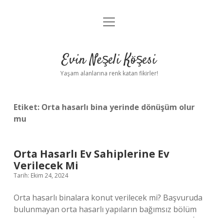
menüyü
Anasayfa
aç
Gizlilik Politikası
Evin Neşeli Köşesi
Yasal Uyarı
Yaşam alanlarına renk katan fikirler!
Hakkımızda
Etiket:
Orta hasarlı bina yerinde dönüşüm olur
mu
Orta Hasarlı Ev Sahiplerine Ev
Verilecek Mi
Tarih: Ekim 24, 2024
Orta hasarlı binalara konut verilecek mi? Başvuruda
bulunmayan orta hasarlı yapıların bağımsız bölüm