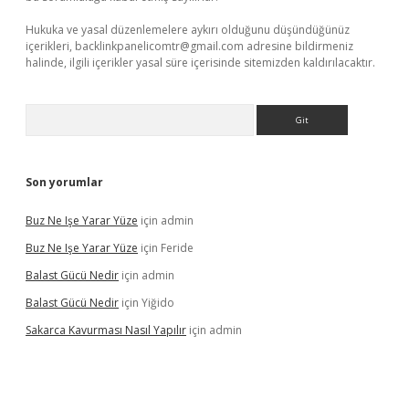
Hukuka ve yasal düzenlemelere aykırı olduğunu düşündüğünüz
içerikleri,
backlinkpanelicomtr@gmail.com
adresine bildirmeniz
halinde, ilgili içerikler yasal süre içerisinde sitemizden kaldırılacaktır.
Arama
Son yorumlar
Buz Ne Işe Yarar Yüze
için
admin
Buz Ne Işe Yarar Yüze
için
Feride
Balast Gücü Nedir
için
admin
Balast Gücü Nedir
için
Yiğido
Sakarca Kavurması Nasıl Yapılır
için
admin