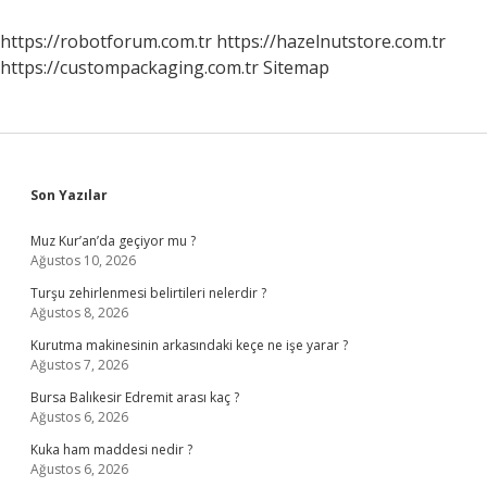
Ev
Verilecek
https://robotforum.com.tr
https://hazelnutstore.com.tr
Mi
https://custompackaging.com.tr
Sitemap
Sidebar
Son Yazılar
Muz Kur’an’da geçiyor mu ?
Ağustos 10, 2026
Turşu zehirlenmesi belirtileri nelerdir ?
Ağustos 8, 2026
Kurutma makinesinin arkasındaki keçe ne işe yarar ?
Ağustos 7, 2026
Bursa Balıkesir Edremit arası kaç ?
Ağustos 6, 2026
Kuka ham maddesi nedir ?
Ağustos 6, 2026