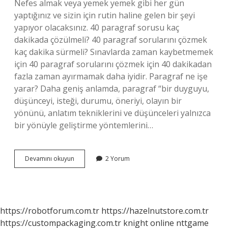
Nefes almak veya yemek yemek gibi her gün
yaptığınız ve sizin için rutin haline gelen bir şeyi
yapıyor olacaksınız. 40 paragraf sorusu kaç
dakikada çözülmeli? 40 paragraf sorularını çözmek
kaç dakika sürmeli? Sınavlarda zaman kaybetmemek
için 40 paragraf sorularını çözmek için 40 dakikadan
fazla zaman ayırmamak daha iyidir. Paragraf ne işe
yarar? Daha geniş anlamda, paragraf “bir duyguyu,
düşünceyi, isteği, durumu, öneriyi, olayın bir
yönünü, anlatım tekniklerini ve düşünceleri yalnızca
bir yönüyle geliştirme yöntemlerini…
Paragraf
Devamını okuyun
2 Yorum
Çözmek
Ne
Işe
Yarar
https://robotforum.com.tr
https://hazelnutstore.com.tr
https://custompackaging.com.tr
knight online
nttgame