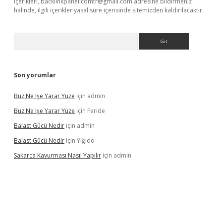
içerikleri,
backlinkpanelicomtr@gmail.com
adresine bildirmeniz
halinde, ilgili içerikler yasal süre içerisinde sitemizden kaldırılacaktır.
Arama
Son yorumlar
Buz Ne Işe Yarar Yüze
için
admin
Buz Ne Işe Yarar Yüze
için
Feride
Balast Gücü Nedir
için
admin
Balast Gücü Nedir
için
Yiğido
Sakarca Kavurması Nasıl Yapılır
için
admin