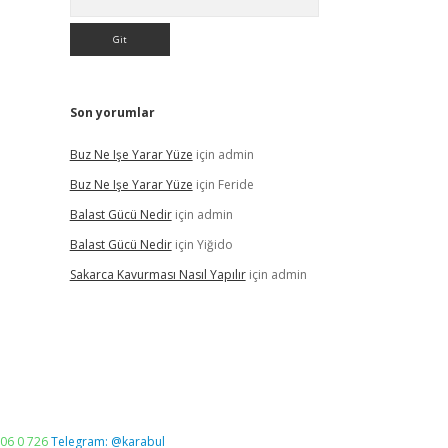
Son yorumlar
Buz Ne Işe Yarar Yüze
için
admin
Buz Ne Işe Yarar Yüze
için
Feride
Balast Gücü Nedir
için
admin
Balast Gücü Nedir
için
Yiğido
Sakarca Kavurması Nasıl Yapılır
için
admin
06 0 726
Telegram: @karabul