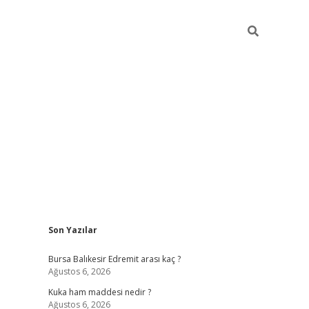
Sidebar
Son Yazılar
https://ww
Bursa Balıkesir Edremit arası kaç ?
Ağustos 6, 2026
Kuka ham maddesi nedir ?
Ağustos 6, 2026