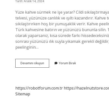
Tarih: Aralık 14, 2024
Yüze kahve sürmek ne işe yarar? Cildi sıkılaştırmaya
telvesi, yüzünüze canlılık ve ışıltı kazandırır. Kahve te
sıkılaştırırken hoş bir yumuşaklık verir. Kahve pee
Türk kahvesine batırın ve yüzünüzü bununla silin. 10
olarak yaparsanız, kısa sürede farkı hissedeceksini
sonrası yüzünüzü ılık suyla yıkamak gerekli değildir,
peelinginin…
Yüze
Devamını okuyun
Yorum Bırak
Kahve
Peelingi
Nasıl
Yapılır
https://robotforum.com.tr
https://hazelnutstore.co
Sitemap