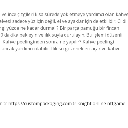
 ve ince çizgileri kısa sürede yok etmeye yardımcı olan kahv
lvesi sadece yüz için değil, el ve ayaklar için de etkilidir. Cildi
lingi yüzde ne kadar durmalı? Bir parça pamuğu bir fincan
 dakika bekleyin ve ılık suyla durulayın. Bu işlemi düzenli
z. Kahve peelinginden sonra ne yapılır? Kahve peelingi
 ancak yardımcı olabilir. Ilık su gözenekleri açar ve kahve
m.tr
https://custompackaging.com.tr
knight online
nttgame