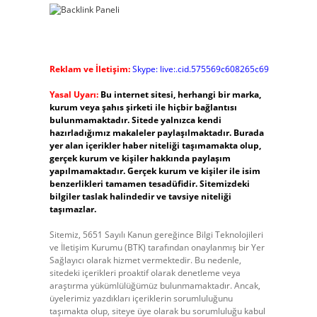
Reklam ve İletişim:
Skype: live:.cid.575569c608265c69
Yasal Uyarı:
Bu internet sitesi, herhangi bir marka,
kurum veya şahıs şirketi ile hiçbir bağlantısı
bulunmamaktadır. Sitede yalnızca kendi
hazırladığımız makaleler paylaşılmaktadır. Burada
yer alan içerikler haber niteliği taşımamakta olup,
gerçek kurum ve kişiler hakkında paylaşım
yapılmamaktadır. Gerçek kurum ve kişiler ile isim
benzerlikleri tamamen tesadüfidir. Sitemizdeki
bilgiler taslak halindedir ve tavsiye niteliği
taşımazlar.
Sitemiz, 5651 Sayılı Kanun gereğince Bilgi Teknolojileri
ve İletişim Kurumu (BTK) tarafından onaylanmış bir Yer
Sağlayıcı olarak hizmet vermektedir. Bu nedenle,
sitedeki içerikleri proaktif olarak denetleme veya
araştırma yükümlülüğümüz bulunmamaktadır. Ancak,
üyelerimiz yazdıkları içeriklerin sorumluluğunu
taşımakta olup, siteye üye olarak bu sorumluluğu kabul