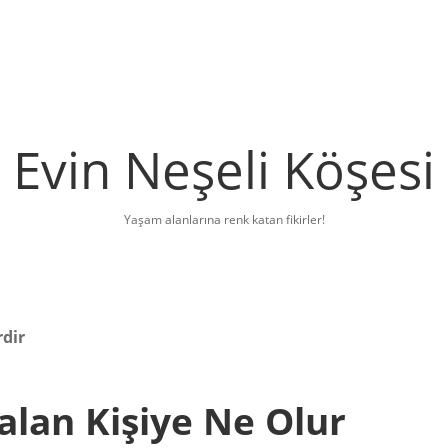
Evin Neşeli Köşesi
Yaşam alanlarına renk katan fikirler!
rdir
lan Kişiye Ne Olur