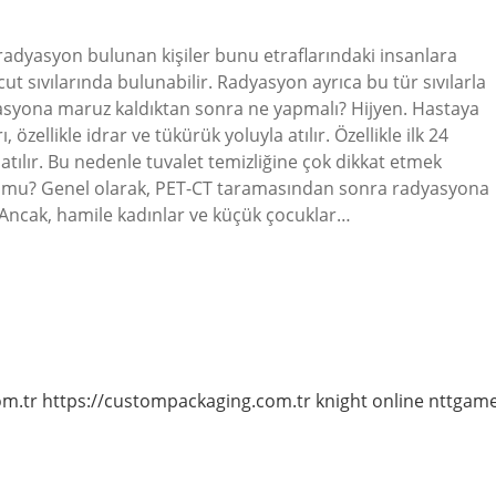
radyasyon bulunan kişiler bunu etraflarındaki insanlara
cut sıvılarında bulunabilir. Radyasyon ayrıca bu tür sıvılarla
asyona maruz kaldıktan sonra ne yapmalı? Hijyen. Hastaya
zellikle idrar ve tükürük yoluyla atılır. Özellikle ilk 24
atılır. Bu nedenle tuvalet temizliğine çok dikkat etmek
ur mu? Genel olarak, PET-CT taramasından sonra radyasyona
 Ancak, hamile kadınlar ve küçük çocuklar…
om.tr
https://custompackaging.com.tr
knight online
nttgam