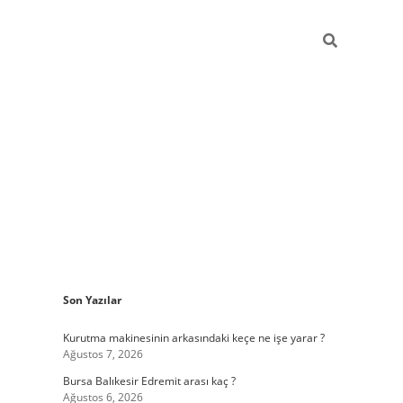
Sidebar
Son Yazılar
https://www.tu
Kurutma makinesinin arkasındaki keçe ne işe yarar ?
Ağustos 7, 2026
Bursa Balıkesir Edremit arası kaç ?
Ağustos 6, 2026