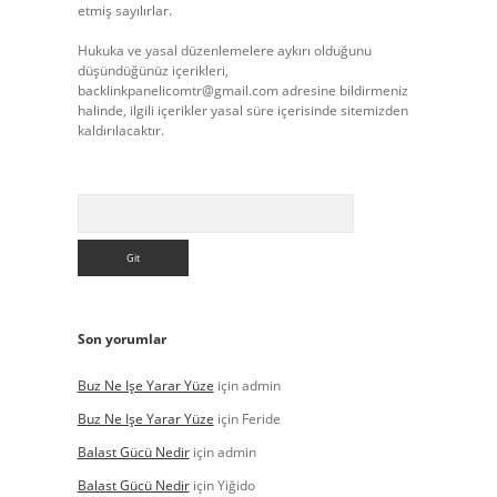
etmiş sayılırlar.
Hukuka ve yasal düzenlemelere aykırı olduğunu
düşündüğünüz içerikleri,
backlinkpanelicomtr@gmail.com
adresine bildirmeniz
halinde, ilgili içerikler yasal süre içerisinde sitemizden
kaldırılacaktır.
Arama
Son yorumlar
Buz Ne Işe Yarar Yüze
için
admin
Buz Ne Işe Yarar Yüze
için
Feride
Balast Gücü Nedir
için
admin
Balast Gücü Nedir
için
Yiğido