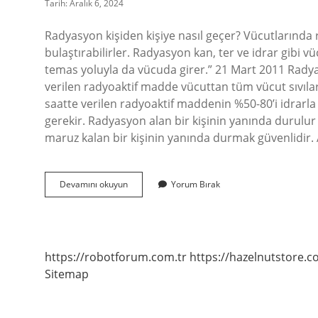
Tarih: Aralık 6, 2024
Radyasyon kişiden kişiye nasıl geçer? Vücutlarında 
bulaştırabilirler. Radyasyon kan, ter ve idrar gibi vü
temas yoluyla da vücuda girer.” 21 Mart 2011 Rady
verilen radyoaktif madde vücuttan tüm vücut sıvıları, ö
saatte verilen radyoaktif maddenin %50-80’i idrarla 
gerekir. Radyasyon alan bir kişinin yanında durul
maruz kalan bir kişinin yanında durmak güvenlidir.
Radyasyona
Devamını okuyun
Yorum Bırak
Maruz
Kalan
Kişiye
Ne
Olur
https://robotforum.com.tr
https://hazelnutstore.c
Sitemap