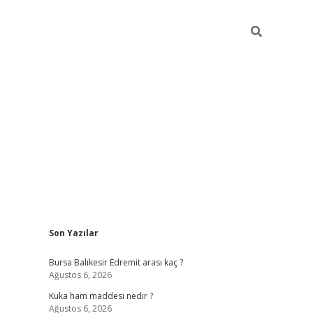
Sidebar
Son Yazılar
https://w
Bursa Balıkesir Edremit arası kaç ?
Ağustos 6, 2026
Kuka ham maddesi nedir ?
Ağustos 6, 2026