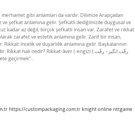
ve merhamet gibi anlamları da vardır. Dilimize Arapçadan
 ve şefkat anlamına gelir. Şefkatli dediğimizde duygusal ve
kadar az değil, birçok şefkatli insan var. Zarafet ve rikkat
arak zarafet ve estetik anlamına gelir. Zarif bir insan,
. Rikkat: İncelik ve duyarlılık anlamına gelir. Başkalarının
 hali nedir? Rikkat-âver (-engiz) ( ﺭﻗّﺖ ﺍﻧﮕﻴﺰ– ﺭﻗّﺖ
rekete geçirmek”…
m.tr
https://custompackaging.com.tr
knight online
nttgame