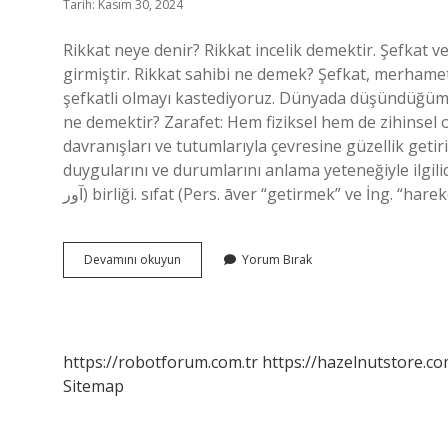
Tarih: Kasım 30, 2024
Rikkat neye denir? Rikkat incelik demektir. Şefkat 
girmiştir. Rikkat sahibi ne demek? Şefkat, merhamet
şefkatli olmayı kastediyoruz. Dünyada düşündüğümüz 
ne demektir? Zarafet: Hem fiziksel hem de zihinsel ol
davranışları ve tutumlarıyla çevresine güzellik getirir
duygularını ve durumlarını anlama yeteneğiyle ilgilidir. Rikkat
ﺁﻭﺭ) birliği. sıfat (Pers. āver “getirmek” ve İng. “ha
Rikkat
Devamını okuyun
Yorum Bırak
Ne
Anlama
Gelir
https://robotforum.com.tr
https://hazelnutstore.co
Sitemap