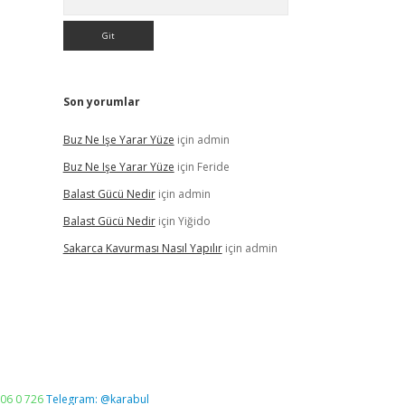
Son yorumlar
Buz Ne Işe Yarar Yüze
için
admin
Buz Ne Işe Yarar Yüze
için
Feride
Balast Gücü Nedir
için
admin
Balast Gücü Nedir
için
Yiğido
Sakarca Kavurması Nasıl Yapılır
için
admin
06 0 726
Telegram: @karabul