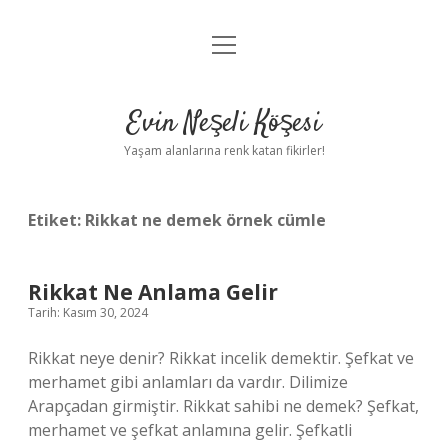
menüyü
Anasayfa
aç
Gizlilik Politikası
Evin Neşeli Köşesi
Yasal Uyarı
Yaşam alanlarına renk katan fikirler!
Hakkımızda
Etiket:
Rikkat ne demek örnek cümle
Rikkat Ne Anlama Gelir
Tarih: Kasım 30, 2024
Rikkat neye denir? Rikkat incelik demektir. Şefkat ve
merhamet gibi anlamları da vardır. Dilimize
Arapçadan girmiştir. Rikkat sahibi ne demek? Şefkat,
merhamet ve şefkat anlamına gelir. Şefkatli