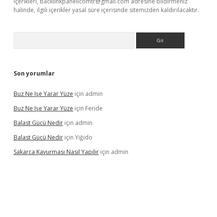
içerikleri,
backlinkpanelicomtr@gmail.com
adresine bildirmeniz
halinde, ilgili içerikler yasal süre içerisinde sitemizden kaldırılacaktır.
Arama
Son yorumlar
Buz Ne Işe Yarar Yüze
için
admin
Buz Ne Işe Yarar Yüze
için
Feride
Balast Gücü Nedir
için
admin
Balast Gücü Nedir
için
Yiğido
Sakarca Kavurması Nasıl Yapılır
için
admin