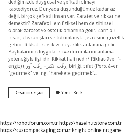
dediğimizde duygusal ve şefkatli olmayı
kastediyoruz. Dünyada düşündüğümüz kadar az
değil, birçok şefkatli insan var. Zarafet ve rikkat ne
demektir? Zarafet: Hem fiziksel hem de zihinsel
olarak zarafet ve estetik anlamına gelir. Zarif bir
insan, davranışları ve tutumlarıyla çevresine güzellik
getirir. Rikkat: İncelik ve duyarlılık anlamına gelir.
Başkalarının duygularını ve durumlarını anlama
yeteneğiyle ilgilidir. Rikkat hali nedir? Rikkat-âver (-
engiz) ( ﺭﻗّﺖ ﺍﻧﮕﻴﺰ– ﺭﻗّﺖ ﺁﻭﺭ) birliği. sıfat (Pers. āver
“getirmek” ve İng. “harekete geçirmek”…
Rikkat
Devamını okuyun
Yorum Bırak
Ne
Anlama
Gelir
https://robotforum.com.tr
https://hazelnutstore.com.tr
https://custompackaging.com.tr
knight online
nttgame