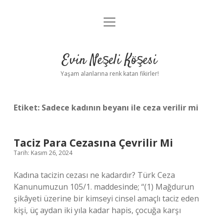
menüyü
Anasayfa
aç
Gizlilik Politikası
Evin Neşeli Köşesi
Yasal Uyarı
Yaşam alanlarına renk katan fikirler!
Hakkımızda
Etiket:
Sadece kadının beyanı ile ceza verilir mi
Taciz Para Cezasına Çevrilir Mi
Tarih: Kasım 26, 2024
Kadına tacizin cezası ne kadardır? Türk Ceza
Kanunumuzun 105/1. maddesinde; “(1) Mağdurun
şikâyeti üzerine bir kimseyi cinsel amaçlı taciz eden
kişi, üç aydan iki yıla kadar hapis, çocuğa karşı