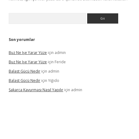
Arama
Son yorumlar
Buz Ne Işe Yarar Yüze
için
admin
Buz Ne Işe Yarar Yüze
için
Feride
Balast Gücü Nedir
için
admin
Balast Gücü Nedir
için
Yiğido
Sakarca Kavurması Nasıl Yapılır
için
admin
https://www.tulipbet.online/