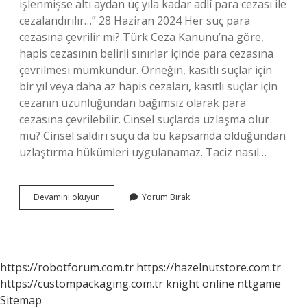
işlenmişse altı aydan üç yıla kadar adlî para cezası ile
cezalandırılır…” 28 Haziran 2024 Her suç para
cezasına çevrilir mi? Türk Ceza Kanunu’na göre,
hapis cezasının belirli sınırlar içinde para cezasına
çevrilmesi mümkündür. Örneğin, kasıtlı suçlar için
bir yıl veya daha az hapis cezaları, kasıtlı suçlar için
cezanın uzunluğundan bağımsız olarak para
cezasına çevrilebilir. Cinsel suçlarda uzlaşma olur
mu? Cinsel saldırı suçu da bu kapsamda olduğundan
uzlaştırma hükümleri uygulanamaz. Taciz nasıl…
Taciz
Devamını okuyun
Yorum Bırak
Para
Cezasına
Çevrilir
Mi
https://robotforum.com.tr
https://hazelnutstore.com.tr
https://custompackaging.com.tr
knight online
nttgame
Sitemap