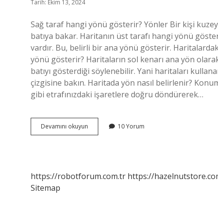
Tarih: Ekim 13, 2024
Sağ taraf hangi yönü gösterir? Yönler Bir kişi kuzeye
batıya bakar. Haritanın üst tarafı hangi yönü gösterir
vardır. Bu, belirli bir ana yönü gösterir. Haritalardak
yönü gösterir? Haritaların sol kenarı ana yön olarak
batıyı gösterdiği söylenebilir. Yani haritaları kull
çizgisine bakın. Haritada yön nasıl belirlenir? Konu
gibi etrafınızdaki işaretlere doğru döndürerek…
Haritanın
Devamını okuyun
10 Yorum
Sağ
Tarafı
Hangi
Yönü
Gösterir
https://robotforum.com.tr
https://hazelnutstore.co
Sitemap