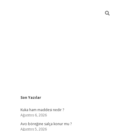
Sidebar
Son Yazılar
https://www
Kuka ham maddesi nedir ?
Ağustos 6, 2026
Avcı böreğine salça konur mu ?
Ağustos 5, 2026