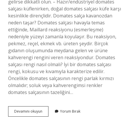
gelirse dikkatli olun. – Hazır/endüstriyel domates
salçası küflenirken, doğal domates salçası küfe karşı
kesinlikle dirençlidir. Domates salça kavanozdan
neden taşar? Domates salçası havayla temas
ettiğinde, Maillard reaksiyonu (esmerleşme)
nedeniyle yüzeyi zamanla koyulaşır. Bu reaksiyon,
pekmez, reçel, ekmek vb. üreten şeydir. Birçok
gıdanın oluşumunda meydana gelen ve ürüne
kahverengi rengini veren reaksiyondur. Domates
salçası rengi nasıl olmalı? İyi bir domates salçası
rengi, kokusu ve kıvamıyla karakterize edilir.
Öncelikle domates salçasının rengi parlak kırmızı
olmalıdır; soluk veya kahverengimsi renkler
domates salçasının tazeliğini…
Salçanın
Devamını okuyun
Yorum Bırak
Doğal
Olduğunu
Nasıl