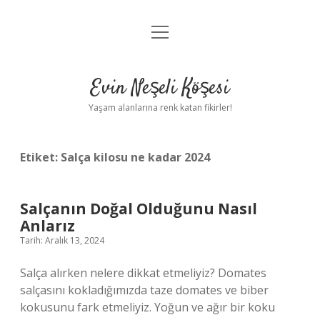
menüyü
Anasayfa
aç
Gizlilik Politikası
Evin Neşeli Köşesi
Yasal Uyarı
Yaşam alanlarına renk katan fikirler!
Hakkımızda
Etiket:
Salça kilosu ne kadar 2024
Salçanın Doğal Olduğunu Nasıl
Anlarız
Tarih: Aralık 13, 2024
Salça alırken nelere dikkat etmeliyiz? Domates
salçasını kokladığımızda taze domates ve biber
kokusunu fark etmeliyiz. Yoğun ve ağır bir koku