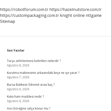
Anlarız
https://robotforum.com.tr
https://hazelnutstore.com.tr
https://custompackaging.com.tr
knight online
nttgame
Sitemap
Sidebar
Son Yazılar
Turşu zehirlenmesi belirtileri nelerdir ?
Ağustos 8, 2026
Kurutma makinesinin arkasındaki keçe ne işe yarar ?
Ağustos 7, 2026
Bursa Balıkesir Edremit arası kaç ?
Ağustos 6, 2026
Kuka ham maddesi nedir ?
Ağustos 6, 2026
Avcı böreğine salça konur mu ?