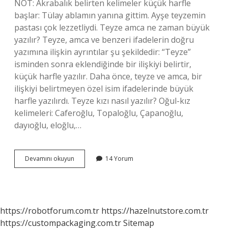
NOT: Akrabalık belirten kelimeler küçük harfle
başlar: Tülay ablamın yanına gittim. Ayşe teyzemin
pastası çok lezzetliydi. Teyze amca ne zaman büyük
yazılır? Teyze, amca ve benzeri ifadelerin doğru
yazımına ilişkin ayrıntılar şu şekildedir: “Teyze”
isminden sonra eklendiğinde bir ilişkiyi belirtir,
küçük harfle yazılır. Daha önce, teyze ve amca, bir
ilişkiyi belirtmeyen özel isim ifadelerinde büyük
harfle yazılırdı. Teyze kızı nasıl yazılır? Oğul-kız
kelimeleri: Caferoğlu, Topaloğlu, Çapanoğlu,
dayıoğlu, eloğlu,…
Fatma
Devamını okuyun
14 Yorum
Teyze
Derken
T
Büyük
Mü
https://robotforum.com.tr
https://hazelnutstore.com.tr
https://custompackaging.com.tr
Sitemap