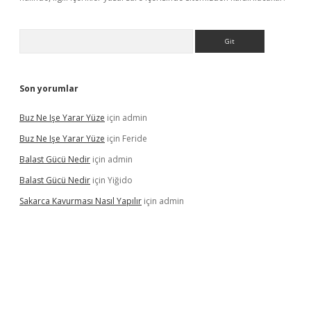
Arama
Son yorumlar
Buz Ne Işe Yarar Yüze
için
admin
Buz Ne Işe Yarar Yüze
için
Feride
Balast Gücü Nedir
için
admin
Balast Gücü Nedir
için
Yiğido
Sakarca Kavurması Nasıl Yapılır
için
admin
https://www.tulipbet.online/