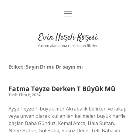
menüyü
Anasayfa
aç
Gizlilik Politikası
Evin Neşeli Köşesi
Yasal Uyarı
Yaşam alanlarına renk katan fikirler!
Hakkımızda
Etiket:
Sayın Dr mu Dr sayın mı
Fatma Teyze Derken T Büyük Mü
Tarih: Ekim 8, 2024
Ayşe Teyze T büyük mü? Akrabalık belirten ve lakap
veya ünvan olarak kullanılan kelimeler büyük harfle
başlar: Baba Gündüz, Kemal Amca, Hala Sultan,
Nene Hatun; Gül Baba, Susuz Dede, Telli Baba vb.