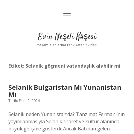
menüyü
Anasayfa
aç
Gizlilik Politikası
Evin Neşeli Köşesi
Yasal Uyarı
Yaşam alanlarına renk katan fikirler!
Hakkımızda
Etiket:
Selanik göçmeni vatandaşlık alabilir mi
Selanik Bulgaristan Mı Yunanistan
Mı
Tarih: Ekim 2, 2024
Selanik neden Yunanistan’da? Tanzimat Fermanı’nın
yayımlanmasıyla Selanik ticaret ve kültür alanında
büyük gelişme gösterdi. Ancak Batı’dan gelen