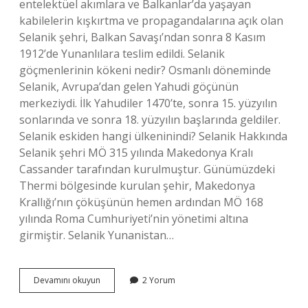
entelektüel akımlara ve Balkanlar’da yaşayan
kabilelerin kışkırtma ve propagandalarına açık olan
Selanik şehri, Balkan Savaşı’ndan sonra 8 Kasım
1912’de Yunanlılara teslim edildi. Selanik
göçmenlerinin kökeni nedir? Osmanlı döneminde
Selanik, Avrupa’dan gelen Yahudi göçünün
merkeziydi. İlk Yahudiler 1470’te, sonra 15. yüzyılın
sonlarında ve sonra 18. yüzyılın başlarında geldiler.
Selanik eskiden hangi ülkeninindi? Selanik Hakkında
Selanik şehri MÖ 315 yılında Makedonya Kralı
Cassander tarafından kurulmuştur. Günümüzdeki
Thermi bölgesinde kurulan şehir, Makedonya
Krallığı’nın çöküşünün hemen ardından MÖ 168
yılında Roma Cumhuriyeti’nin yönetimi altına
girmiştir. Selanik Yunanistan…
Selanik
Devamını okuyun
2 Yorum
Bulgaristan
Mı