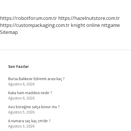
Yunanistan
Mı
https://robotforum.com.tr
https://hazelnutstore.com.tr
https://custompackaging.com.tr
knight online
nttgame
Sitemap
Sidebar
Son Yazılar
Bursa Balıkesir Edremit arası kaç ?
Ağustos 6, 2026
Kuka ham maddesi nedir ?
Ağustos 6, 2026
Avcı böreğine salça konur mu ?
Ağustos 5, 2026
6 numara saç kaç cm’dir ?
Ağustos 3, 2026