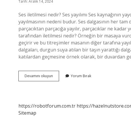
Tarih: Aralık 14, 2024
Ses iletilmesi nedir? Ses yayılımı Ses kaynağının ya
yayılmasının nedeni budur. Ses dalgasının her tam 
parçacıktan parçacığa yayılır, parçacıklar ne kadar 
tarafından iletilmesi nedir? Örneğin bir masaya vu
geçirir ve bu titreşimler masanın diğer tarafına yayı
dalgaları, durgun suya atılan bir taşın yarattığı dalg
katılardan geçmesine örnek olarak, bir duvardan ge
Sesin
Devamını okuyun
Yorum Bırak
Iletilmesi
Ne
Demek
https://robotforum.com.tr
https://hazelnutstore.co
Sitemap