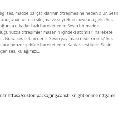
ydığı ses, madde parçacıklarının titreşmesine neden olur. Sesi
dönüşünde bir dizi sıkışma ve seyrelme meydana gelir. Ses
yoğunsa o kadar hızlı hareket eder. Sesin bir madde
rduğunuzda titreşimler masanın içindeki atomları harekete
lır. Buna ses iletimi denir. Sesin yayılması nedir örnek? Ses
alara benzer şekilde hareket eder. Katılar sesi iletir. Sesin
çen ses, kulağımızı…
m.tr
https://custompackaging.com.tr
knight online
nttgame