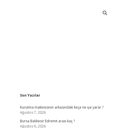
Sidebar
Son Yazılar
https://w
Kurutma makinesinin arkasındaki keçe ne işe yarar ?
Ağustos 7, 2026
Bursa Balıkesir Edremit arası kaç ?
Ağustos 6, 2026