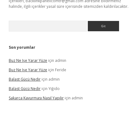
içerikleri,
backlinkpanelicomtr@gmail.com
adresine bildirmeniz
halinde, ilgili içerikler yasal süre içerisinde sitemizden kaldırılacaktır.
Arama
Son yorumlar
Buz Ne Işe Yarar Yüze
için
admin
Buz Ne Işe Yarar Yüze
için
Feride
Balast Gücü Nedir
için
admin
Balast Gücü Nedir
için
Yiğido
Sakarca Kavurması Nasıl Yapılır
için
admin