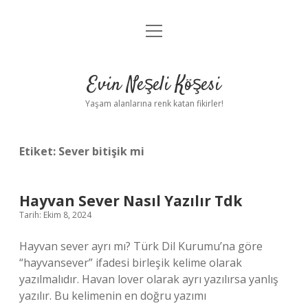
menüyü
Anasayfa
aç
Gizlilik Politikası
Evin Neşeli Köşesi
Yasal Uyarı
Yaşam alanlarına renk katan fikirler!
Hakkımızda
Etiket:
Sever bitişik mi
Hayvan Sever Nasıl Yazılır Tdk
Tarih: Ekim 8, 2024
Hayvan sever ayrı mı? Türk Dil Kurumu’na göre
“hayvansever” ifadesi birleşik kelime olarak
yazılmalıdır. Havan lover olarak ayrı yazılırsa yanlış
yazılır. Bu kelimenin en doğru yazımı