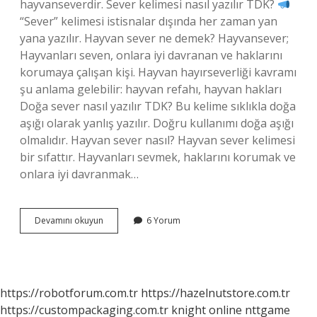
hayvanseverdir. Sever kelimesi nasıl yazılır TDK?
“Sever” kelimesi istisnalar dışında her zaman yan
yana yazılır. Hayvan sever ne demek? Hayvansever;
Hayvanları seven, onlara iyi davranan ve haklarını
korumaya çalışan kişi. Hayvan hayırseverliği kavramı
şu anlama gelebilir: hayvan refahı, hayvan hakları
Doğa sever nasıl yazılır TDK? Bu kelime sıklıkla doğa
aşığı olarak yanlış yazılır. Doğru kullanımı doğa aşığı
olmalıdır. Hayvan sever nasıl? Hayvan sever kelimesi
bir sıfattır. Hayvanları sevmek, haklarını korumak ve
onlara iyi davranmak…
Hayvan
Devamını okuyun
6 Yorum
Sever
Nasıl
Yazılır
Tdk
https://robotforum.com.tr
https://hazelnutstore.com.tr
https://custompackaging.com.tr
knight online
nttgame