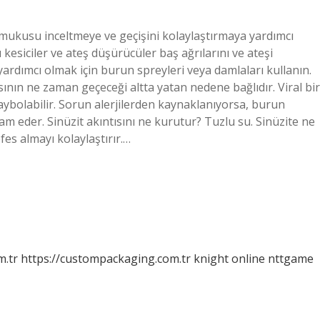
ek mukusu inceltmeye ve geçişini kolaylaştırmaya yardımcı
ı kesiciler ve ateş düşürücüler baş ağrılarını ve ateşi
 yardımcı olmak için burun spreyleri veya damlaları kullanın.
ının ne zaman geçeceği altta yatan nedene bağlıdır. Viral bir
aybolabilir. Sorun alerjilerden kaynaklanıyorsa, burun
am eder. Sinüzit akıntısını ne kurutur? Tuzlu su. Sinüzite ne
es almayı kolaylaştırır.…
m.tr
https://custompackaging.com.tr
knight online
nttgame