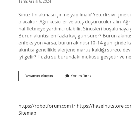
Tarih: Aralık 6, 2024
Sinüzitin akması için ne yapılmalı? Yeterli sıvı içm
olacaktır. Ağrı kesiciler ve ateş düşürücüler alın. Ağr
hafifletmeye yardımcı olabilir. Sinüsleri boşaltmaya
Burun akıntısı en fazla kaç gün sürer? Burun akıntıs
enfeksiyon varsa, burun akıntısı 10-14 gün içinde k
akıntısı genellikle alerjene maruz kaldığı sürece dev
iyi gelir? Tuzlu su burundaki mukusu gevşetir ve nef
Sinüzitte
Devamını okuyun
Yorum Bırak
Burun
Akıntısı
Kaç
Gün
Sürer
https://robotforum.com.tr
https://hazelnutstore.co
Sitemap