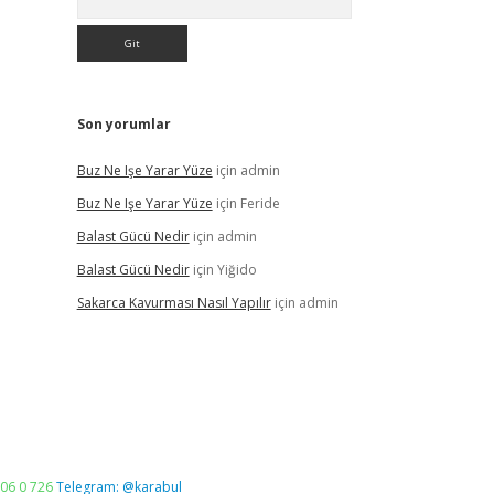
Son yorumlar
Buz Ne Işe Yarar Yüze
için
admin
Buz Ne Işe Yarar Yüze
için
Feride
Balast Gücü Nedir
için
admin
Balast Gücü Nedir
için
Yiğido
Sakarca Kavurması Nasıl Yapılır
için
admin
06 0 726
Telegram: @karabul