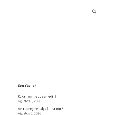
Sidebar
Son Yazılar
https://w
Kuka ham maddesi nedir ?
Ağustos 6, 2026
Avcı böreğine salça konur mu ?
Ağustos 5, 2026