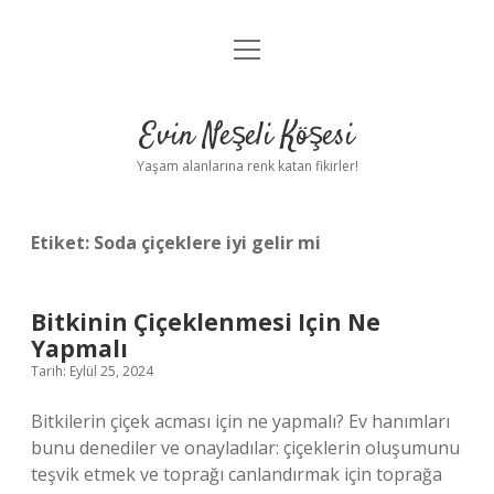
menüyü
Anasayfa
aç
Gizlilik Politikası
Evin Neşeli Köşesi
Yasal Uyarı
Yaşam alanlarına renk katan fikirler!
Hakkımızda
Etiket:
Soda çiçeklere iyi gelir mi
Bitkinin Çiçeklenmesi Için Ne
Yapmalı
Tarih: Eylül 25, 2024
Bitkilerin çiçek acması için ne yapmalı? Ev hanımları
bunu denediler ve onayladılar: çiçeklerin oluşumunu
teşvik etmek ve toprağı canlandırmak için toprağa