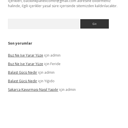
içerikleri,
backlinkpanelicomtr@gmail.com
adresine bildirmeniz
halinde, ilgili içerikler yasal süre içerisinde sitemizden kaldırılacaktır.
Arama
Son yorumlar
Buz Ne Işe Yarar Yüze
için
admin
Buz Ne Işe Yarar Yüze
için
Feride
Balast Gücü Nedir
için
admin
Balast Gücü Nedir
için
Yiğido
Sakarca Kavurması Nasıl Yapılır
için
admin