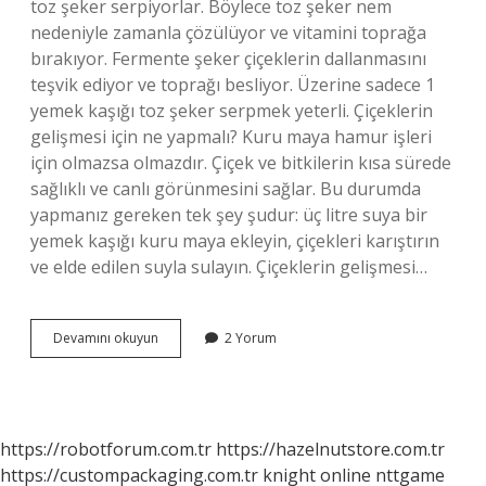
toz şeker serpiyorlar. Böylece toz şeker nem
nedeniyle zamanla çözülüyor ve vitamini toprağa
bırakıyor. Fermente şeker çiçeklerin dallanmasını
teşvik ediyor ve toprağı besliyor. Üzerine sadece 1
yemek kaşığı toz şeker serpmek yeterli. Çiçeklerin
gelişmesi için ne yapmalı? Kuru maya hamur işleri
için olmazsa olmazdır. Çiçek ve bitkilerin kısa sürede
sağlıklı ve canlı görünmesini sağlar. Bu durumda
yapmanız gereken tek şey şudur: üç litre suya bir
yemek kaşığı kuru maya ekleyin, çiçekleri karıştırın
ve elde edilen suyla sulayın. Çiçeklerin gelişmesi…
Bitkinin
Devamını okuyun
2 Yorum
Çiçeklenmesi
Için
Ne
Yapmalı
https://robotforum.com.tr
https://hazelnutstore.com.tr
https://custompackaging.com.tr
knight online
nttgame