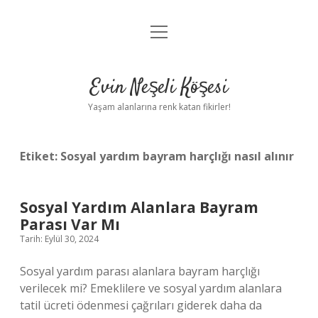
menüyü
Anasayfa
aç
Gizlilik Politikası
Evin Neşeli Köşesi
Yasal Uyarı
Yaşam alanlarına renk katan fikirler!
Hakkımızda
Etiket:
Sosyal yardım bayram harçlığı nasıl alınır
Sosyal Yardım Alanlara Bayram
Parası Var Mı
Tarih: Eylül 30, 2024
Sosyal yardım parası alanlara bayram harçlığı
verilecek mi? Emeklilere ve sosyal yardım alanlara
tatil ücreti ödenmesi çağrıları giderek daha da