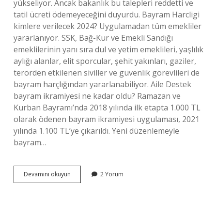
yükseliyor. Ancak bakanlık bu talepleri reddetti ve
tatil ücreti ödemeyeceğini duyurdu. Bayram Harcligi
kimlere verilecek 2024? Uygulamadan tüm emekliler
yararlanıyor. SSK, Bağ-Kur ve Emekli Sandığı
emeklilerinin yanı sıra dul ve yetim emeklileri, yaşlılık
aylığı alanlar, elit sporcular, şehit yakınları, gaziler,
terörden etkilenen siviller ve güvenlik görevlileri de
bayram harçlığından yararlanabiliyor. Aile Destek
bayram ikramiyesi ne kadar oldu? Ramazan ve
Kurban Bayramı’nda 2018 yılında ilk etapta 1.000 TL
olarak ödenen bayram ikramiyesi uygulaması, 2021
yılında 1.100 TL’ye çıkarıldı. Yeni düzenlemeyle
bayram…
Sosyal
Devamını okuyun
2 Yorum
Yardım
Alanlara
Bayram
Parası