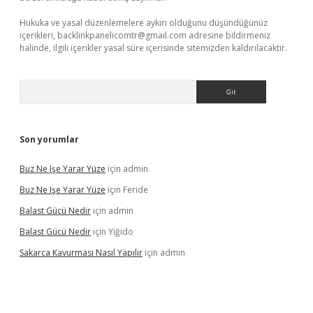
Hukuka ve yasal düzenlemelere aykırı olduğunu düşündüğünüz
içerikleri,
backlinkpanelicomtr@gmail.com
adresine bildirmeniz
halinde, ilgili içerikler yasal süre içerisinde sitemizden kaldırılacaktır.
Arama
Son yorumlar
Buz Ne Işe Yarar Yüze
için
admin
Buz Ne Işe Yarar Yüze
için
Feride
Balast Gücü Nedir
için
admin
Balast Gücü Nedir
için
Yiğido
Sakarca Kavurması Nasıl Yapılır
için
admin