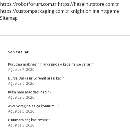
Var
https://robotforum.com.tr
https://hazelnutstore.com.tr
Mı
https://custompackaging.com.tr
knight online
nttgame
Sitemap
Sidebar
Son Yazılar
Kurutma makinesinin arkasındaki keçe ne işe yarar ?
Ağustos 7, 2026
Bursa Balıkesir Edremit arası kaç ?
Ağustos 6, 2026
Kuka ham maddesi nedir ?
Ağustos 6, 2026
Avcı böreğine salça konur mu ?
Ağustos 5, 2026
6 numara saç kaç cm’dir ?
Ağustos 3, 2026