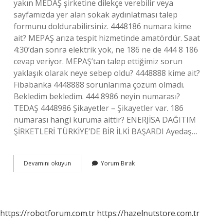
yakın MEDAŞ şirketine dilekçe verebilir veya
sayfamızda yer alan sokak aydınlatması talep
formunu doldurabilirsiniz. 4448186 numara kime
ait? MEPAŞ arıza tespit hizmetinde amatördür. Saat
4:30’dan sonra elektrik yok, ne 186 ne de 444 8 186
cevap veriyor. MEPAŞ’tan talep ettiğimiz sorun
yaklaşık olarak neye sebep oldu? 4448888 kime ait?
Fibabanka 4448888 sorunlarıma çözüm olmadı.
Bekledim bekledim. 444 8986 neyin numarası?
TEDAŞ 4448986 Şikayetler – Şikayetler var. 186
numarası hangi kuruma aittir? ENERJİSA DAĞITIM
ŞİRKETLERİ TÜRKİYE’DE BİR İLKİ BAŞARDI Ayedaş…
444
Devamını okuyun
Yorum Bırak
8
186
Kime
Ait
https://robotforum.com.tr
https://hazelnutstore.com.tr