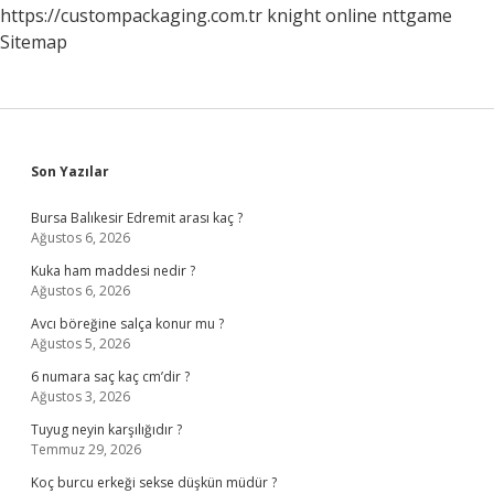
https://custompackaging.com.tr
knight online
nttgame
Sitemap
Sidebar
Son Yazılar
Bursa Balıkesir Edremit arası kaç ?
Ağustos 6, 2026
Kuka ham maddesi nedir ?
Ağustos 6, 2026
Avcı böreğine salça konur mu ?
Ağustos 5, 2026
6 numara saç kaç cm’dir ?
Ağustos 3, 2026
Tuyug neyin karşılığıdır ?
Temmuz 29, 2026
Koç burcu erkeği sekse düşkün müdür ?