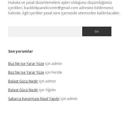
Hukuka ve yasal düzenlemelere aykırı olduğunu düşündüğünüz
içerikleri,
backlinkpanelicomtr@gmail.com
adresine bildirmeniz
halinde, ilgili içerikler yasal süre içerisinde sitemizden kaldırılacaktır.
Arama
Son yorumlar
Buz Ne Işe Yarar Yüze
için
admin
Buz Ne Işe Yarar Yüze
için
Feride
Balast Gücü Nedir
için
admin
Balast Gücü Nedir
için
Yiğido
Sakarca Kavurması Nasıl Yapılır
için
admin