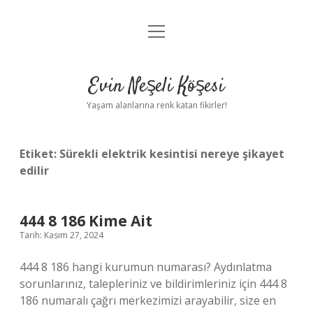
menüyü
Anasayfa
aç
Gizlilik Politikası
Evin Neşeli Köşesi
Yasal Uyarı
Yaşam alanlarına renk katan fikirler!
Hakkımızda
Etiket:
Sürekli elektrik kesintisi nereye şikayet
edilir
444 8 186 Kime Ait
Tarih: Kasım 27, 2024
444 8 186 hangi kurumun numarası? Aydınlatma
sorunlarınız, talepleriniz ve bildirimleriniz için 444 8
186 numaralı çağrı merkezimizi arayabilir, size en