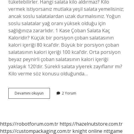
tüketebilirler. Hangi salata kilo aldırmaz? Kilo
vermek istiyorsanız mutlaka yeşil salata yemelisiniz;
ancak soslu salatalardan uzak durmalısınız. Yoğun
soslu salatalar yağ oranı yüksek olduğu için
sağlığınıza zararlıdır. 1 Kase Çoban Salata Kaç
Kaloridir? Küçük bir porsiyon çoban salatasının
kalori içeriği 80 kcal’dir. Büyük bir porsiyon çoban
salatasının kalori içeriği 100 kcal’dir. Orta porsiyon
beyaz peynirli çoban salatasının kalori içeriği
yaklaşık 120’dir. Sürekli salata yiyerek zayıflanır mı?
Kilo verme söz konusu olduğunda…
Çoban
Devamını okuyun
2 Yorum
Salatası
Kilo
Verdirir
Mi
https://robotforum.com.tr
https://hazelnutstore.com.tr
https://custompackaging.com.tr
knight online
nttgame