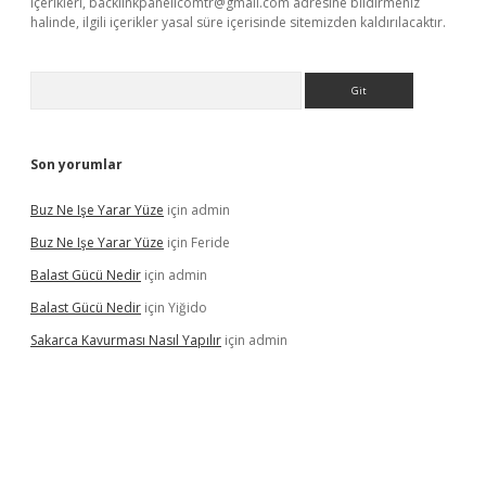
içerikleri,
backlinkpanelicomtr@gmail.com
adresine bildirmeniz
halinde, ilgili içerikler yasal süre içerisinde sitemizden kaldırılacaktır.
Arama
Son yorumlar
Buz Ne Işe Yarar Yüze
için
admin
Buz Ne Işe Yarar Yüze
için
Feride
Balast Gücü Nedir
için
admin
Balast Gücü Nedir
için
Yiğido
Sakarca Kavurması Nasıl Yapılır
için
admin