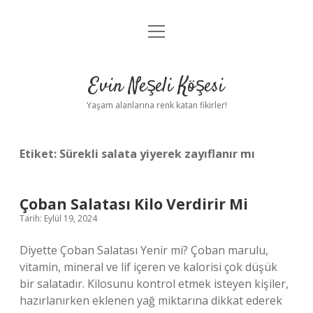
menüyü
Anasayfa
aç
Gizlilik Politikası
Evin Neşeli Köşesi
Yasal Uyarı
Yaşam alanlarına renk katan fikirler!
Hakkımızda
Etiket:
Sürekli salata yiyerek zayıflanır mı
Çoban Salatası Kilo Verdirir Mi
Tarih: Eylül 19, 2024
Diyette Çoban Salatası Yenir mi? Çoban marulu,
vitamin, mineral ve lif içeren ve kalorisi çok düşük
bir salatadır. Kilosunu kontrol etmek isteyen kişiler,
hazırlanırken eklenen yağ miktarına dikkat ederek