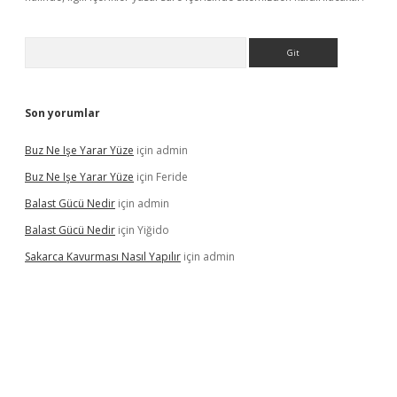
Arama
Son yorumlar
Buz Ne Işe Yarar Yüze
için
admin
Buz Ne Işe Yarar Yüze
için
Feride
Balast Gücü Nedir
için
admin
Balast Gücü Nedir
için
Yiğido
Sakarca Kavurması Nasıl Yapılır
için
admin
https://www.tulipbet.online/