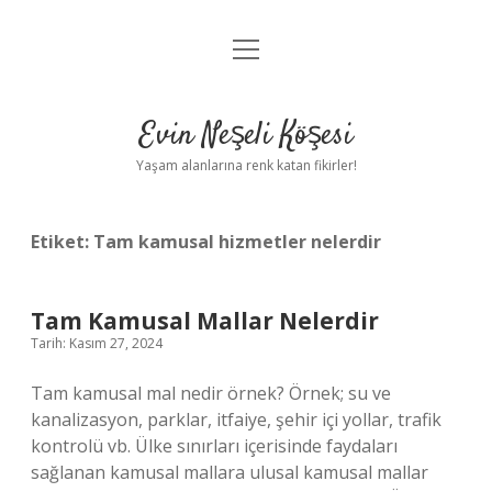
menüyü
Anasayfa
aç
Gizlilik Politikası
Evin Neşeli Köşesi
Yasal Uyarı
Yaşam alanlarına renk katan fikirler!
Hakkımızda
Etiket:
Tam kamusal hizmetler nelerdir
Tam Kamusal Mallar Nelerdir
Tarih: Kasım 27, 2024
Tam kamusal mal nedir örnek? Örnek; su ve
kanalizasyon, parklar, itfaiye, şehir içi yollar, trafik
kontrolü vb. Ülke sınırları içerisinde faydaları
sağlanan kamusal mallara ulusal kamusal mallar