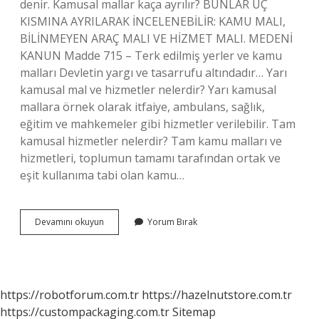
denir. Kamusal mallar kaça ayrılır? BUNLAR ÜÇ
KISMINA AYRILARAK İNCELENEBİLİR: KAMU MALI,
BİLİNMEYEN ARAÇ MALI VE HİZMET MALI. MEDENİ
KANUN Madde 715 – Terk edilmiş yerler ve kamu
malları Devletin yargı ve tasarrufu altındadır… Yarı
kamusal mal ve hizmetler nelerdir? Yarı kamusal
mallara örnek olarak itfaiye, ambulans, sağlık,
eğitim ve mahkemeler gibi hizmetler verilebilir. Tam
kamusal hizmetler nelerdir? Tam kamu malları ve
hizmetleri, toplumun tamamı tarafından ortak ve
eşit kullanıma tabi olan kamu…
Tam
Devamını okuyun
Yorum Bırak
Kamusal
Mallar
Nelerdir
https://robotforum.com.tr
https://hazelnutstore.com.tr
https://custompackaging.com.tr
Sitemap