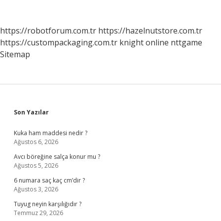
Takyidat
Belgesi
Nasıl
https://robotforum.com.tr
https://hazelnutstore.com.tr
Alınır
https://custompackaging.com.tr
knight online
nttgame
Sitemap
Sidebar
Son Yazılar
Kuka ham maddesi nedir ?
Ağustos 6, 2026
Avcı böreğine salça konur mu ?
Ağustos 5, 2026
6 numara saç kaç cm’dir ?
Ağustos 3, 2026
Tuyug neyin karşılığıdır ?
Temmuz 29, 2026