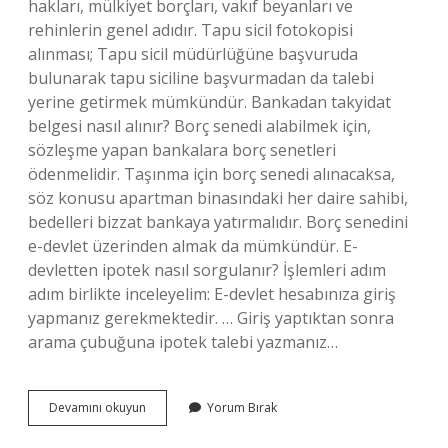
hakları, mülkiyet borçları, vakıf beyanları ve
rehinlerin genel adıdır. Tapu sicil fotokopisi
alınması; Tapu sicil müdürlüğüne başvuruda
bulunarak tapu siciline başvurmadan da talebi
yerine getirmek mümkündür. Bankadan takyidat
belgesi nasıl alınır? Borç senedi alabilmek için,
sözleşme yapan bankalara borç senetleri
ödenmelidir. Taşınma için borç senedi alınacaksa,
söz konusu apartman binasındaki her daire sahibi,
bedelleri bizzat bankaya yatırmalıdır. Borç senedini
e-devlet üzerinden almak da mümkündür. E-
devletten ipotek nasıl sorgulanır? İşlemleri adım
adım birlikte inceleyelim: E-devlet hesabınıza giriş
yapmanız gerekmektedir. … Giriş yaptıktan sonra
arama çubuğuna ipotek talebi yazmanız…
E-
Devamını okuyun
Yorum Bırak
Devlet
Üzerinden