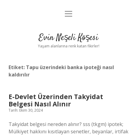
menüyü
Anasayfa
aç
Gizlilik Politikası
Evin Neşeli Köşesi
Yasal Uyarı
Yaşam alanlarına renk katan fikirler!
Hakkımızda
Etiket:
Tapu üzerindeki banka ipoteği nasıl
kaldırılır
E-Devlet Üzerinden Takyidat
Belgesi Nasıl Alınır
Tarih: Ekim 30, 2024
Takyidat belgesi nereden alınır? sss (tkgm) ipotek;
Mülkiyet hakkını kısıtlayan senetler, beyanlar, irtifak