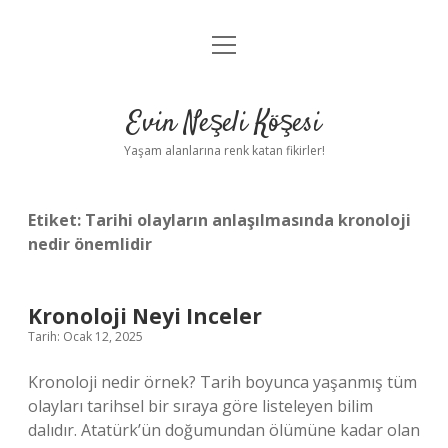
menüyü
Anasayfa
aç
Gizlilik Politikası
Evin Neşeli Köşesi
Yasal Uyarı
Yaşam alanlarına renk katan fikirler!
Hakkımızda
Etiket:
Tarihi olayların anlaşılmasında kronoloji
nedir önemlidir
Kronoloji Neyi Inceler
Tarih: Ocak 12, 2025
Kronoloji nedir örnek? Tarih boyunca yaşanmış tüm
olayları tarihsel bir sıraya göre listeleyen bilim
dalıdır. Atatürk’ün doğumundan ölümüne kadar olan