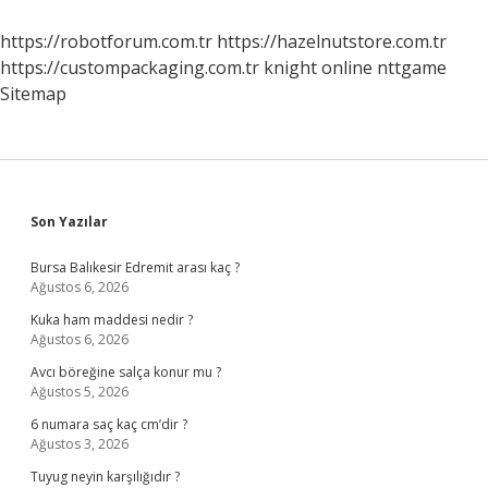
https://robotforum.com.tr
https://hazelnutstore.com.tr
https://custompackaging.com.tr
knight online
nttgame
Sitemap
Sidebar
Son Yazılar
Bursa Balıkesir Edremit arası kaç ?
Ağustos 6, 2026
Kuka ham maddesi nedir ?
Ağustos 6, 2026
Avcı böreğine salça konur mu ?
Ağustos 5, 2026
6 numara saç kaç cm’dir ?
Ağustos 3, 2026
Tuyug neyin karşılığıdır ?