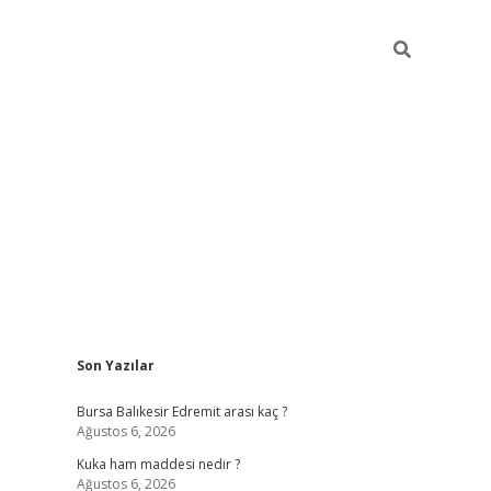
Sidebar
Son Yazılar
https://www.tulipbet.online/
Bursa Balıkesir Edremit arası kaç ?
Ağustos 6, 2026
Kuka ham maddesi nedir ?
Ağustos 6, 2026