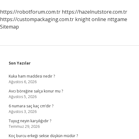
Gelir
Mi
https://robotforum.com.tr
https://hazelnutstore.com.tr
https://custompackaging.com.tr
knight online
nttgame
Sitemap
Sidebar
Son Yazılar
Kuka ham maddesi nedir ?
Ağustos 6, 2026
Avcı böreğine salça konur mu ?
Ağustos 5, 2026
6 numara saç kaç cm’dir ?
Ağustos 3, 2026
Tuyug neyin karşılığıdır ?
Temmuz 29, 2026
Koç burcu erkeği sekse düşkün müdür ?