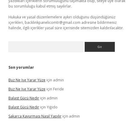
yazdıkları içeriklerin sorumluluğunu taşımakta olup, siteye üye olarak
bu sorumluluğu kabul etmiş sayılırlar.
Hukuka ve yasal düzenlemelere aykırı olduğunu düşündüğünüz
içerikleri,
backlinkpanelicomtr@gmail.com
adresine bildirmeniz
halinde, ilgili içerikler yasal süre içerisinde sitemizden kaldırılacaktır.
Arama
Son yorumlar
Buz Ne Işe Yarar Yüze
için
admin
Buz Ne Işe Yarar Yüze
için
Feride
Balast Gücü Nedir
için
admin
Balast Gücü Nedir
için
Yiğido
Sakarca Kavurması Nasıl Yapılır
için
admin